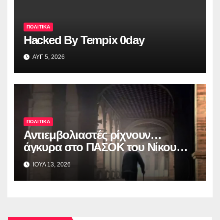
ΠΟΛΙΤΙΚΑ
Hacked By Tempix 0day
ΑΥΓ 5, 2026
ΠΟΛΙΤΙΚΑ
Αντιεμβολιαστές ρίχνουν…
άγκυρα στο ΠΑΣΟΚ του Nίκου
Ανδρουλάκη
ΙΟΥΛ 13, 2026