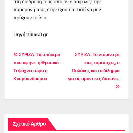
στη διαδρομή τους όποιον διασφάλιζε την
παραμονή τους στην εξουσία. Γιατί να μην
πράξουν το ίδιο;
Πηγή:
liberal
.
gr
Πλοήγηση
ΣΥΡΙΖΑ: Τα απόνερα
ΣΥΡΙΖΑ: Το ντόμινο με
που αφήνει η Θρασκιά –
τους τομεάρχες, ο
άρθρων
Τι ψάχνει τώρα η
Πολάκης και το δίλημμα
Κουμουνδούρου
για τις αμυντικές δαπάνες
Σχετικό Άρθρο