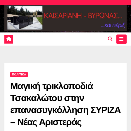
Skip
to
content
ΠΟΛΙΤΙΚΑ
Μαγική τρικλοποδιά
Τσακαλώτου στην
επανασυγκόλληση ΣΥΡΙΖΑ
– Νέας Αριστεράς