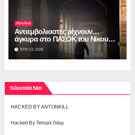
ΠΟΛΙΤΙΚΑ
Αντιεμβολιαστές ρίχνουν…
άγκυρα στο ΠΑΣΟΚ του Nίκου
Ανδρουλάκη
ΙΟΥΛ 13, 2026
Τελευταία Νέα
HACKED BY ANTONKILL
Hacked By Tempix 0day