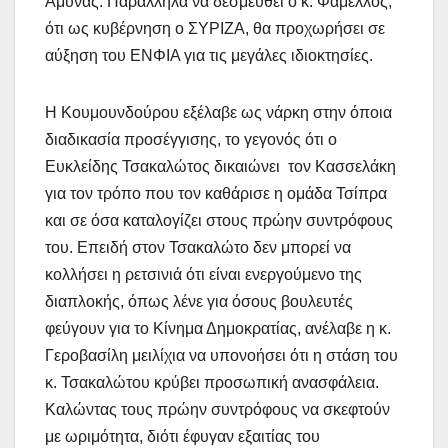
Άμυνας. Παράλληλα να δεσμευθεί ο κ. Φάμελλος,
ότι ως κυβέρνηση ο ΣΥΡΙΖΑ, θα προχωρήσει σε
αύξηση του ΕΝΦΙΑ για τις μεγάλες ιδιοκτησίες.
Η Κουμουνδούρου εξέλαβε ως νάρκη στην όποια
διαδικασία προσέγγισης, το γεγονός ότι ο
Ευκλείδης Τσακαλώτος δικαιώνει τον Κασσελάκη
για τον τρόπο που τον καθάρισε η ομάδα Τσίπρα
και σε όσα καταλογίζει στους πρώην συντρόφους
του. Επειδή στον Τσακαλώτο δεν μπορεί να
κολλήσει η ρετσινιά ότι είναι ενεργούμενο της
διαπλοκής, όπως λένε για όσους βουλευτές
φεύγουν για το Κίνημα Δημοκρατίας, ανέλαβε η κ.
Γεροβασίλη μειλίχια να υπονοήσει ότι η στάση του
κ. Τσακαλώτου κρύβει προσωπική ανασφάλεια.
Καλώντας τους πρώην συντρόφους να σκεφτούν
με ωριμότητα, διότι έφυγαν εξαιτίας του