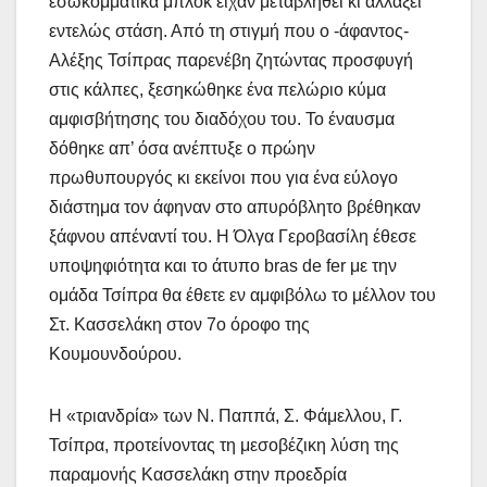
εσωκομματικά μπλοκ είχαν μεταβληθεί κι αλλάξει
εντελώς στάση. Από τη στιγμή που ο -άφαντος-
Αλέξης Τσίπρας παρενέβη ζητώντας προσφυγή
στις κάλπες, ξεσηκώθηκε ένα πελώριο κύμα
αμφισβήτησης του διαδόχου του. Το έναυσμα
δόθηκε απ’ όσα ανέπτυξε ο πρώην
πρωθυπουργός κι εκείνοι που για ένα εύλογο
διάστημα τον άφηναν στο απυρόβλητο βρέθηκαν
ξάφνου απέναντί του. Η Όλγα Γεροβασίλη έθεσε
υποψηφιότητα και το άτυπο bras de fer με την
ομάδα Τσίπρα θα έθετε εν αμφιβόλω το μέλλον του
Στ. Κασσελάκη στον 7ο όροφο της
Κουμουνδούρου.
Η «τριανδρία» των Ν. Παππά, Σ. Φάμελλου, Γ.
Τσίπρα, προτείνοντας τη μεσοβέζικη λύση της
παραμονής Κασσελάκη στην προεδρία