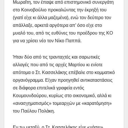
Μωραΐτη, τον έπαψε από επιστημονικό συνεργάτη
στο Κοινοβούλιο προκαλώντας την έκρηξή του
(γιατί είχε κι άλλα μαζεμένα), ενώ τον δεύτερο τον
απάλλαξε, αρκετά αργότερα απ’ όσο είχε στο
μυαλό του, από τις ευθύνες του προέδρου της ΚΟ
για να χρίσει νέο τον Νίκο Παππά.
Ήταν δύο από τις τρανταχτές και σαρωτικές
αλλαγές που από τις αρχές Μαρτίου κι ενίοτε
απότομα ο Στ. Κασσελάκης επέβαλε στο κομματικό
οργανόγραμμα. Είχαν προηγηθεί αντικαταστάσεις
σε διάφορα επιτελικά γραφεία εντός
Κουμουνδούρου, κυρίως στο οικονομικό, αλλά κι
«ανασχηματισμός» τομεαρχών με «καρατόμηση»
του Παύλου Πολάκη.
Εν τω μεταξύ, ο Στ. Κασσελάκης είχε «χάσει»