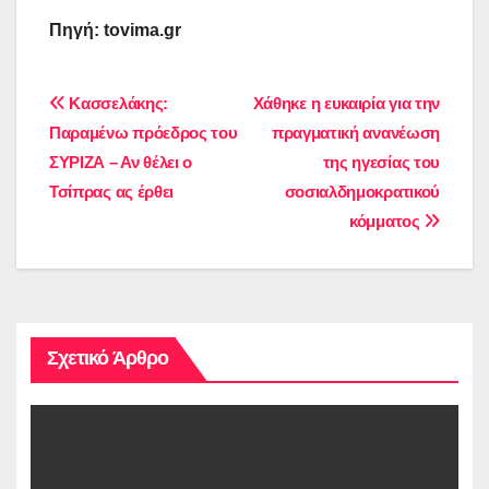
Πηγή: tovima.gr
Πλοήγηση
Κασσελάκης:
Χάθηκε η ευκαιρία για την
Παραμένω πρόεδρος του
πραγματική ανανέωση
άρθρων
ΣΥΡΙΖΑ – Αν θέλει ο
της ηγεσίας του
Τσίπρας ας έρθει
σοσιαλδημοκρατικού
κόμματος
Σχετικό Άρθρο