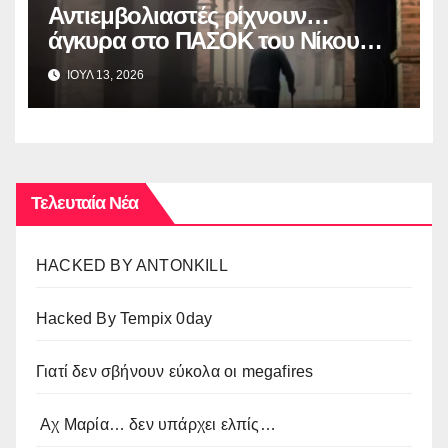
Αντιεμβολιαστές ρίχνουν…
άγκυρα στο ΠΑΣΟΚ του Nίκου
Ανδρουλάκη
ΙΟΥΛ 13, 2026
Τελευταία Νέα
HACKED BY ANTONKILL
Hacked By Tempix 0day
Γιατί δεν σβήνουν εύκολα οι megafires
Αχ Μαρία… δεν υπάρχει ελπίς…