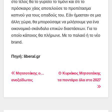
στο τέλος θα το γυρίσει το τιμόνι και ότι το
πρόσκαιρο χάος αποτελούσε το προπέτασμα
καπνού για τους οπαδούς του. Εάν ήμασταν σε μια
άλλη χώρα, θα μπορούσαμε να μιλήσουμε για ένα
οικονομικό σκάνδαλο επικών διαστάσεων. Για το
οποίο κάποιος θα πλήρωνε. Με το παλαιό ή το νέο
brand.
Πηγή:
liberal.gr
Πλοήγηση
Μητσοτάκης ο…
Ο Κυριάκος Μητσοτάκης
ανοξείδωτος
τα ποντάρει όλα στο 2027
άρθρων