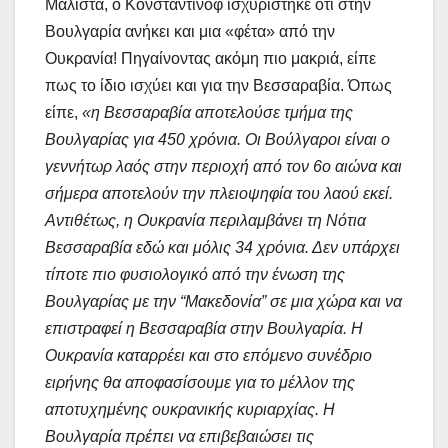
Μάλιστα, ο Κονσταντίνοφ ισχυρίστηκε ότι στην
Βουλγαρία ανήκει και μια «φέτα» από την
Ουκρανία! Πηγαίνοντας ακόμη πιο μακριά, είπε
πως το ίδιο ισχύει και για την Βεσσαραβία. Όπως
είπε,
«η Βεσσαραβία αποτελούσε τμήμα της
Βουλγαρίας για 450 χρόνια. Οι Βούλγαροι είναι ο
γεννήτωρ λαός στην περιοχή από τον 6ο αιώνα και
σήμερα αποτελούν την πλειοψηφία του λαού εκεί.
Αντιθέτως, η Ουκρανία περιλαμβάνει τη Νότια
Βεσσαραβία εδώ και μόλις 34 χρόνια. Δεν υπάρχει
τίποτε πιο φυσιολογικό από την ένωση της
Βουλγαρίας με την “Μακεδονία” σε μια χώρα και να
επιστραφεί η Βεσσαραβία στην Βουλγαρία. Η
Ουκρανία καταρρέει και στο επόμενο συνέδριο
ειρήνης θα αποφασίσουμε για το μέλλον της
αποτυχημένης ουκρανικής κυριαρχίας. Η
Βουλγαρία πρέπει να επιβεβαιώσει τις