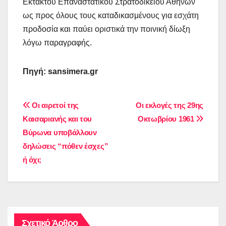
Εκτάκτου Επαναστατικού Στρατοδικείου Αθηνών
ως προς όλους τους καταδικασμένους για εσχάτη
προδοσία και παύει οριστικά την ποινική δίωξη
λόγω παραγραφής.
Πηγή
: sansimera.gr
Πλοήγηση
Οι αιρετοί της
Οι εκλογές της 29ης
Καισαριανής και του
Οκτωβρίου 1961
άρθρων
Βύρωνα υποβάλλουν
δηλώσεις “πόθεν έσχες”
ή όχι;
Σχετικό Άρθρο