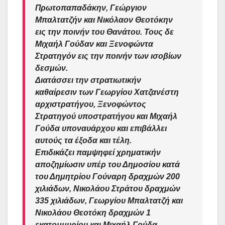
Πρωτοπαπαδάκην, Γεώργιον
Μπαλτατζήν και Νικόλαον Θεοτόκην
εις την ποινήν του Θανάτου. Τους δε
Μιχαήλ Γούδαν και Ξενοφώντα
Στρατηγόν εις την ποινήν των ισοβίων
δεσμών.
Διατάσσει την στρατιωτικήν
καθαίρεσιν των Γεωργίου Χατζανέστη
αρχιστρατήγου, Ξενοφώντος
Στρατηγού υποστρατήγου και Μιχαήλ
Γούδα υποναυάρχου και επιβάλλει
αυτούς τα έξοδα και τέλη.
Επιδικάζει παμψηφεί χρηματικήν
αποζημίωσιν υπέρ του Δημοσίου κατά
του Δημητρίου Γούναρη δραχμών 200
χιλιάδων, Νικολάου Στράτου δραχμών
335 χιλιάδων, Γεωργίου Μπαλτατζή και
Νικολάου Θεοτόκη δραχμών 1
εκατομμυρίου και Μιχαήλ Γούδα