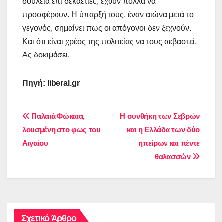
δουλειά επί δεκαετίες, έχουν πολλά να
προσφέρουν. Η ύπαρξή τους, έναν αιώνα μετά το
γεγονός, σημαίνει πως οι απόγονοι δεν ξεχνούν.
Και ότι είναι χρέος της πολιτείας να τους σεβαστεί.
Ας δοκιμάσει.
Πηγή:
liberal
.
gr
Πλοήγηση
Παλαιά Φώκαια,
Η συνθήκη των Σεβρών
λουσμένη στο φως του
και η Ελλάδα των δύο
άρθρων
Αιγαίου
ηπείρων και πέντε
θαλασσών
Σχετικό Άρθρο