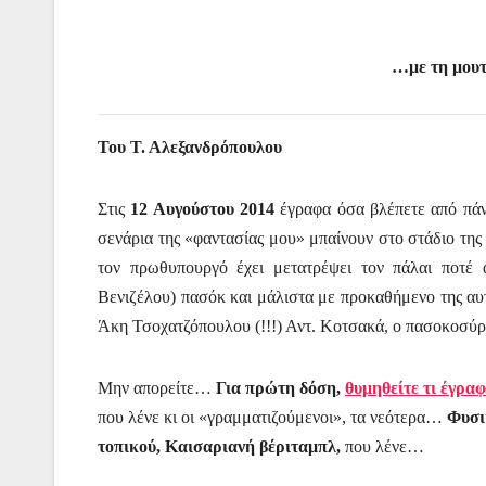
…με τη μουτ
Του Τ. Αλεξανδρόπουλου
Στις
12 Αυγούστου 2014
έγραφα όσα βλέπετε από πάν
σενάρια της «φαντασίας μου» μπαίνουν στο στάδιο τ
τον πρωθυπουργό έχει μετατρέψει τον πάλαι ποτέ
Βενιζέλου) πασόκ και μάλιστα με προκαθήμενο της αυ
Άκη Τσοχατζόπουλου (!!!) Αντ. Κοτσακά, ο πασοκοσ
Μην απορείτε…
Για πρώτη δόση,
θυμηθείτε τι έγρα
που λένε κι οι «γραμματιζούμενοι», τα νεότερα…
Φυσι
τοπικού, Καισαριανή βέριταμπλ,
που λένε…