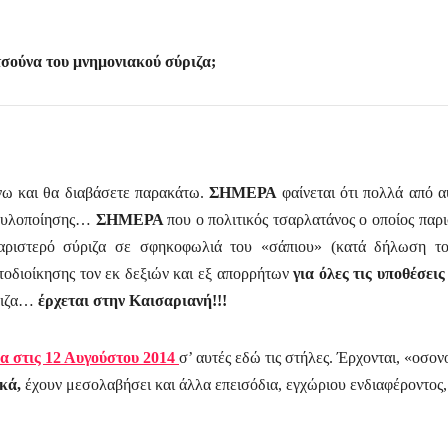
σούνα του μνημονιακού σύριζα;
ω και θα διαβάσετε παρακάτω.
ΣΗΜΕΡΑ
φαίνεται ότι πολλά από α
ης υλοποίησης…
ΣΗΜΕΡΑ
που ο πολιτικός τσαρλατάνος ο οποίος παρι
 αριστερό σύριζα σε σφηκοφωλιά του «σάπιου» (κατά δήλωση τ
τοδιοίκησης τον εκ δεξιών και εξ απορρήτων
για όλες τις υποθέσεις
ύριζα…
έρχεται στην Καισαριανή!!!
φα στις 12 Αυγούστου 2014
σ’ αυτές εδώ τις στήλες. Έρχονται, «οσο
κά,
έχουν μεσολαβήσει και άλλα επεισόδια, εγχώριου ενδιαφέροντος,