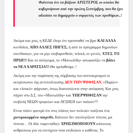
Φαίνεται ότι τα βάζουν ΑΡΙΣΤΕΡΟΙ, οι οποίοι θα
κυβερνήσουν από την πρώτη Σεπτέμβρη, που θα έχει
αδειάσει το δημαρχείο ο συρφετός των προθύμων..!
Ακόμα και χτες, η ΚΕΔΕ έλεγε ότι προσπαθεί να βρει
ΚΑΙ ΑΛΛΑ
κονδύλια,
ΑΠΟ ΑΛΛΕΣ ΠΗΓΕΣ,
ή από το πρόγραμμα δημοσίων
επενδύσεων, για να μην επιβαρυνθούν, τελικά, οι γονείς.
ΧΤΕΣ ΤΟ
ΠΡΩΙ!!!
Και το απόγευμα, το «Μανωλίδη» αποφασίζει να
βάλει
τα ΝΕΑ ΧΑΡΑΤΣΙΑ!!!
Θα τρελαθούμε..!
Ακόμη και την παράταση της σύμβασης του συνεταιρισμού οι
εκπρόσωποι της αντιπολίτευσης
ΔΕΝ ΤΗΝ ΨΗΦΙΣΑΝ.
«Παρών»
και «λευκό» ψήφισαν, όπως διαπιστώνετε στην απόφαση. Και χτες
πήγαν στο Δ.Σ. του «Μανωλίδη» και
ΥΠΕΡΨΗΦΙΣΑΝ
την
επιβολή ΝΕΩΝ τροφείων και ΑΥΞΗΣΗ των παλιών!!!
Είναι πλέον φανερό ότι στις πλάτες των πολιτών παίζεται ένα
χοντροκομμένο παιχνίδι.
Κάποιοι δεν υπολογίζουν τίποτα, μα
τίποτα… Οι δύο «αφεντάδες»
ΧΡΗΣΙΜΟΠΟΙΟΥΝ
κάποιους
ανθρώπους για να επιτύχουν όσα επιδιώκει ο καθένας. Το