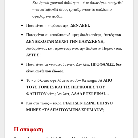
Στο άμεσο χρονικό διάστημα – έτσι όπως έχω υποσχεθεί
– θα καταβληθεί στους εργαζόμενους το υπόλοιπο
οφειλόμενο ποσό».
Ποια είναι η «πρόσφατη»;
ΔΕΝ ΛΕΕΙ.
Ποιες είναι οι «απόλυτα νόμιμες διαδικασίες»;
Αυτές που
ΔΕΝ ΔΕΧΟΤΑΝ ΜΕΧΡΙ ΤΗΝ ΠΑΡΑΣΚΕΥΗ,
λοιδορώντας και ειρωνευόμενος την Δέσποινα Παρασκευά;
ΑΥΤΕΣ!
Ποια είναι τα «απαιτούμενα»; Δεν λέει.
ΠΡΟΦΑΝΩΣ, δεν
είναι αυτά που έδωσε.
Το «υπόλοιπο οφειλόμενο ποσό» θα πληρωθεί
ΑΠΟ
ΤΟΥΣ ΓΟΝΕΙΣ ΚΑΙ ΤΙΣ ΠΕΡΙΚΟΠΕΣ ΤΟΥ
ΦAΓΗΤΟΥ κλπ.;
Δεν λέει,
ΑΛΛΑ ΕΤΣΙ ΕΙΝΑΙ…
Και στο τέλος – τέλος,
ΓΙΑΤΙ ΔΕΝ ΕΔΙΝΕ ΕΠΙ ΔΥΟ
ΜΗΝΕΣ “ΤΑ ΑΠΑΙΤΟΥΜΕΝΑ ΧΡΗΜΑΤΑ”;
Η απόφαση