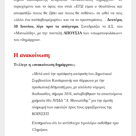
περιεχόμενο και το ύφος του στυλ
«ΕΓΩ είμαι ο σουλτάνος και
αποφασίζω ποιος θα ζήσει και ποιος θα πεθάνει»
σε ωθεί να πεις
«άλλο ένα πατσαβουρόχαρτο»
και να το προσπεράσεις…
Δευτέρα,
30 Ιουνίου, λίγο πριν το απόγευμα.
Συνεδριάζει το Δ.Σ. του
«Μανωλίδη», με την παντελή
ΑΠΟΥΣΙΑ
των «σωματοφυλάκων»
του «δημάρχου».
Η ανακοίνωση
Τι έλεγε η «ανακοίνωση δημάρχου»;
«Μετά από την πρόσφατη απόφαση του Δημοτικού
Συμβουλίου Καισαριανής και σύμφωνα με την
προσωπική δέσμευσή μου, με απόλυτα νόμιμες
διαδικασίες, σήμερα 30/6, καταβλήθηκαν τα απαιτούμενα
χρήματα στο ΝΠΔΔ “Λ. Μανωλίδης” για την άμεση
πληρωμή των οφειλών προς τους εργαζόμενους της
ΚΟΙΝΣΕΠ.
Επισημαίνω ότι το αντίστοιχο τιμολόγιο εκδόθηκε προ
15ημέρου.