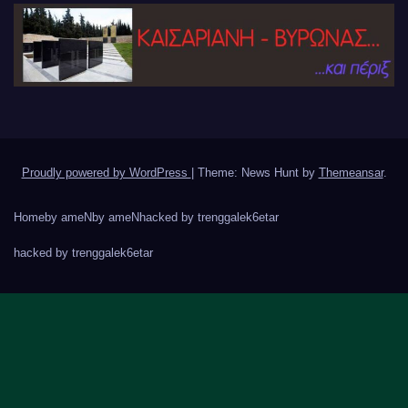
Proudly powered by WordPress
|
Theme: News Hunt by
Themeansar
.
Home
by ameN
by ameN
hacked by trenggalek6etar
hacked by trenggalek6etar