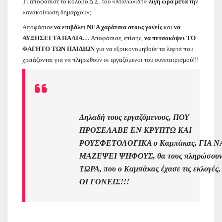
Τι αποφάσισε το κολοβό Δ.Σ. του «Μανωλίδη»
λίγη ώρα μετά
την
«ανακοίνωση δημάρχου»;
Αποφάσισε
να επιβάλει ΝΕΑ χαράτσια στους γονείς
και
να
ΑΥΞΗΣΕΙ ΤΑ ΠΑΛΙΑ…
Αποφάσισε, επίσης,
να πετσοκόψει ΤΟ
ΦΑΓΗΤΟ ΤΩΝ ΠΑΙΔΙΩΝ
για να εξοικονομηθούν τα λεφτά που
χρειάζονται για να πληρωθούν οι εργαζόμενοι του συνεταιρισμού!!!
Δηλαδή τους εργαζόμενους, ΠΟΥ
ΠΡΟΣΕΛΑΒΕ ΕΝ ΚΡΥΠΤΩ ΚΑΙ
ΡΟΥΣΦΕΤΟΛΟΓΙΚΑ ο Καμπάκας, ΓΙΑ Ν
ΜΑΖΕΨΕΙ ΨΗΦΟΥΣ, θα τους πληρώσου
ΤΩΡΑ, που ο Καμπάκας έχασε τις εκλογές,
ΟΙ ΓΟΝΕΙΣ!!!