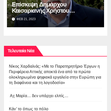
Επίσκεψη Δημάρχου
Καισαριανής Χρήστου
Βοσκόπουλου στην έκθεση
ΦΕΒ 21, 2023
“ΜΙΚΡΑ ΑΣΙΑ: Λάμψη –
Καταστροφή – Ξεριζωμός –
Δημιουργία”
Τελευταία Νέα
Νίκος Χαρδαλιάς: «Με το Παρατηρητήριο Έργων η
Περιφέρεια Αττικής αποκτά ένα από τα πρώτα
ολοκληρωμένα ψηφιακά εργαλεία στην Ευρώπη για
τη διαφάνεια και τη λογοδοσία»
Αχ Μαρία… δεν υπάρχει ελπίς…
Κάν’ το όπως το πόλο