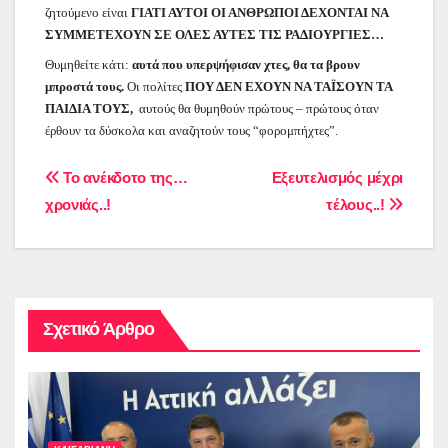
ζητούμενο είναι
ΓΙΑΤΙ ΑΥΤΟΙ ΟΙ ΑΝΘΡΩΠΟΙ ΔΕΧΟΝΤΑΙ ΝΑ
ΣΥΜΜΕΤΕΧΟΥΝ ΣΕ ΟΛΕΣ ΑΥΤΕΣ ΤΙΣ ΡΑΔΙΟΥΡΓΙΕΣ…
Θυμηθείτε κάτι:
αυτά που υπερψήφισαν χτες, θα τα βρουν
μπροστά τους.
Οι πολίτες
ΠΟΥ ΔΕΝ ΕΧΟΥΝ ΝΑ ΤΑΪΣΟΥΝ ΤΑ
ΠΑΙΔΙΑ ΤΟΥΣ,
αυτούς θα θυμηθούν πρώτους – πρώτους όταν
έρθουν τα δύσκολα και αναζητούν τους “φορομπήχτες”.
Πλοήγηση
Το ανέκδοτο της…
Εξευτελισμός μέχρι
χρονιάς..!
τέλους..!
άρθρων
Σχετικό Άρθρο