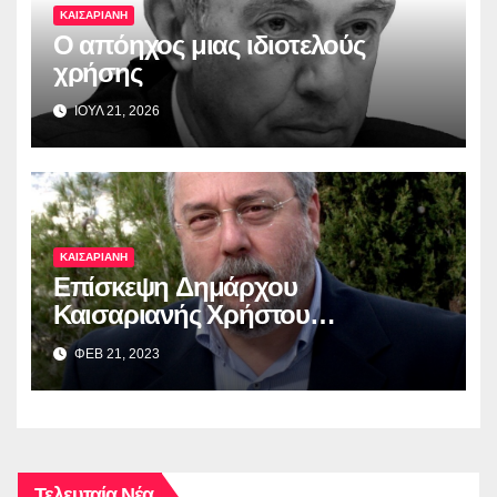
ΚΑΙΣΑΡΙΑΝΗ
Ο απόηχος μιας ιδιοτελούς
χρήσης
ΙΟΥΛ 21, 2026
ΚΑΙΣΑΡΙΑΝΗ
Επίσκεψη Δημάρχου
Καισαριανής Χρήστου
Βοσκόπουλου στην έκθεση
ΦΕΒ 21, 2023
“ΜΙΚΡΑ ΑΣΙΑ: Λάμψη –
Καταστροφή – Ξεριζωμός –
Δημιουργία”
Τελευταία Νέα