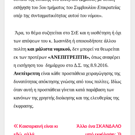
εισήγηση του 5ου τμήματος του Συμβουλίου Επικρατείας
υπέρ της συνταγματικότητας αυτού του νόμου».
Άρα, το θέμα συζητείται στο ΣτΕ και η υιοθέτηση ή όχι
των απόψεων του κ. Ιωαννίδη ή οποιουδήποτε άλλου
πολίτη
και μάλιστα νομικού,
δεν μπορεί να θεωρείται
εκ των προτέρων
«ΑΝΕΠΙΤΡΕΠΤΗ»,
όπως αναφέρει
η εισήγηση του δημάρχου στο Δ.Σ. της 8.9.2016.
Ανεπίτρεπτη
είναι κάθε προσπάθεια χειραγώγησης της
δυνατότητας απόκτησης γνώσης από τους πολίτες. Ιδίως
όταν αυτή η προσπάθεια γίνεται κατά παράβαση των
κανόνων της χρηστής διοίκησης και της ελευθερίας της
έκφρασης.
Πλοήγηση
Καισαριανή είναι κι
Άλλο ένα ΣΚΑΝΔΑΛΟ
εδώ, αλλά…
υπό εκκόλαψη;