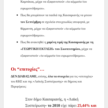
Καμπάκας, μέχρι να εξαφανιστούν
«τα κόμματα του
ευρωμονόδρομου».
Πως θα μπορέσουν τα παιδιά της Καισαριανής να μπουν
τον Σεπτέμβρη
σε σχολεία στοιχειωδώς υποφερτά, με
θέρμανση, μέχρι να εξαφανιστούν
«τα κόμματα του
ευρωμονόδρομου».
Πως θα ανακτηθεί η
χαμένη τιμή της Καισαριανής με τη
«ΓΕΩΡΓΙΚΗ ΕΚΤΑΣΗ» του Σκοπευτηρίου,
μέχρι να
εξαφανιστούν
«τα κόμματα του ευρωμονόδρομου».
Οι “επιτυχίες”…
ΔΕΝ ΔΙΑΒΑΣΑΜΕ,
επίσης,
όλα τα στοιχεία
για τις «επιτυχίες»
του ΚΚΕ και της «Λαϊκής Συσπείρωσης» σε δήμους και
Περιφέρειες:
Στον δήμο Καισαριανής, η «Λαϊκή
Συσπείρωση»
το 2010
είχε πάρει
25,44% και