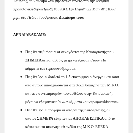
μάθησης) το κάλεσμα
«να μην λείψει κανείς από την κεντρική
προεκλογική συγκέντρωση του ΚΚΕ την Πέμπτη 22 Μάη, στις 8:00
μ.μ., στο Πεδίον του Άρεως».
Δικαίωμά τους.
ΔΕΝ ΔΙΑΒΑΣΑΜΕ:
Πως θα επιβιώσουν οι οικογένειες της Καισαριανής που
ΣΗΜΕΡΑ
δεινοπαθούν, μέχρι να εξαφανιστούν
«τα
κόμματα του ευρωμονόδρομου».
Πως θα βρουν δουλειά το 1,5 εκατομμύριο άνεργοι και όσοι
από αυτούς απασχολούνται στα σκλαβοπάζαρα των Μ.Κ.Ο.
και των συνεταιρισμών που ανθίζουν στην Καισαριανή,
μέχρι να εξαφανιστούν
«τα κόμματα του ευρωμονόδρομου».
Πως θα βρουν τρόφιμα οι άποροι της Καισαριανής, οι
οποίοι
ΣΗΜΕΡΑ
εξαρτώνται
ΑΠΟΚΛΕΙΣΤΙΚΑ
από τα
κέφια και τα
οικονομικά
σχέδια της Μ.Κ.Ο. ΕΠΕΚΑ –