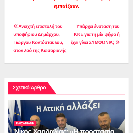
εμπαίζουν.
Πλοήγηση
Ανοιχτή επιστολή του
Υπάρχει ένσταση του
υποψήφιου Δημάρχου,
ΚΚΕ για τη μία ψήφο ή
άρθρων
Γιώργου Κοντόσταυλου,
έχει γίνει ΣΥΜΦΩΝΙΑ;
στον λαό της Καισαριανής
Σχετικό Άρθρο
ΚΑΙΣΑΡΙΑΝΗ
Νίκος Χαρδαλιάς: «Η προστασία