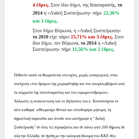
4 έδρες.
Στον ίδιο δήμο, της Καισαριανής,
το
2014
η «Λαϊκή Συσπείρωση» πήρε
22,36%
και 3 έδρες.
Στ
ον δήμο Βύρωνα, η «Λαϊκή Συσπείρωση»
το 2010
είχε πάρει
15,71% και 3 έδρες.
Στον
ίδιο δήμο, τον Βύρωνα,
το 2014
η «Λαϊκή
Συσπείρωση» πήρε
11,56% και 2 έδρες.
Πιθανόν αυτά να θεωρούνται επιτυχίες, χωρίς εισαγωγικά, στην
συνέχιση
«του δρόμου της χειραφέτησης και του απεγκλωβισμού από
τα κόμματα της πλουτοκρατίας και του ευρωμονόδρομου».
Άλλωστε, η ανακοίνωση και οι δηλώσεις του κ. Κουτσούμπα το
λένε καθαρά:
«
Θεωρούμε θετικό και ελπιδοφόρο μήνυμα, τη
σημαντική παρουσία και άνοδο που κατέγραψε η “Λαϊκή
Συσπείρωση” σε όλες τις περιφέρειες και σε πάνω από 200 δήμους σε
όλη την Ελλάδα, σε σχέση με την εκλογική δύναμη του ΚΚΕ στις