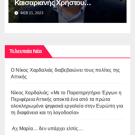
Καισαριανής Χρήστου
Βοσκόπουλου στην έκθεση
ΦΕΒ 21, 2023
“ΜΙΚΡΑ ΑΣΙΑ: Λάμψη –
Καταστροφή – Ξεριζωμός –
Δημιουργία”
Τελευταία Νέα
O Νίκος Χαρδαλιάς διαβεβαιώνει τους πολίτες της
Αττικής
Νίκος Χαρδαλιάς: «Με το Παρατηρητήριο Έργων η
Περιφέρεια Αττικής αποκτά ένα από τα πρώτα
ολοκληρωμένα ψηφιακά εργαλεία στην Ευρώπη για
τη διαφάνεια και τη λογοδοσία»
Αχ Μαρία… δεν υπάρχει ελπίς…