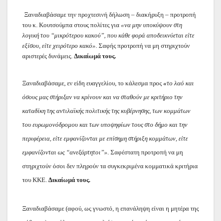
Ξαναδιαβάσαμε την προχτεσινή δήλωση – διακήρυξη – προτροπή
του κ. Κουτσούμπα στους πολίτες για
«να μην υποκύψουν στη
λογική του “μικρότερου κακού”, που κάθε φορά αποδεικνύεται είτε
εξίσου, είτε χειρότερο κακό».
Σαφής προτροπή να μη στηριχτούν
αριστερές δυνάμεις.
Δικαίωμά τους.
Ξαναδιαβάσαμε, εν είδη ευαγγελίου, το κάλεσμα προς
«
το λαό και
όσους μας στήριξαν να κρίνουν και να σταθούν με κριτήριο την
καταδίκη της αντιλαϊκής πολιτικής της κυβέρνησης, των κομμάτων
του ευρωμονόδρομου και των υποψηφίων τους στο δήμο και την
περιφέρεια, είτε εμφανίζονται με επίσημη στήριξη κομμάτων, είτε
εμφανίζονται ως “ανεξάρτητοι”».
Σαφέστατη προτροπή να μη
στηριχτούν όσοι δεν πληρούν τα συγκεκριμένα κομματικά κριτήρια
του ΚΚΕ.
Δικαίωμά τους.
Ξαναδιαβάσαμε (αφού, ως γνωστό, η επανάληψη είναι η μητέρα της