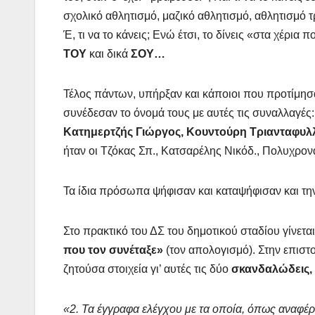
σχολικό αθλητισμό, μαζικό αθλητισμό, αθλητισμό τ
Έ, τι να το κάνεις; Ενώ έτσι, το δίνεις «στα χέ
ΤΟΥ
και δικά
ΣΟΥ…
Τέλος πάντων, υπήρξαν και κάποιοι που προτίμησα
συνέδεσαν το όνομά τους με αυτές τις συναλλαγές
Κατημερτζής Γιώργος, Κουντούρη Τριανταφυλ
ήταν οι Τζόκας Σπ., Κατσαρέλης Νικόδ., Πολυχρον
Τα ίδια πρόσωπα ψήφισαν και καταψήφισαν και τη
Στο πρακτικό του ΔΣ του δημοτικού σταδίου γίνετα
που τον συνέταξε»
(τον απολογισμό). Στην επιστ
ζητούσα στοιχεία γι’ αυτές τις δύο
σκανδαλώδεις,
«2. Τα έγγραφα ελέγχου με τα οποία, όπως αναφέρ