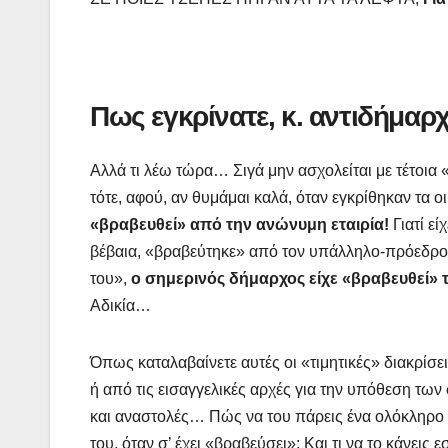
Πως εγκρίνατε, κ. αντιδήμαρχε
Αλλά τι λέω τώρα… Σιγά μην ασχολείται με τέτοι
τότε, αφού, αν θυμάμαι καλά, όταν εγκρίθηκαν τα ο
«βραβευθεί» από την ανώνυμη εταιρία!
Γιατί ε
βέβαια, «βραβεύτηκε» από τον υπάλληλο-πρόεδρο, 
του»,
ο σημερινός δήμαρχος είχε «βραβευθε
Αδικία…
Όπως καταλαβαίνετε αυτές οι «τιμητικές» διακρίσ
ή από τις εισαγγελικές αρχές για την υπόθεση των
και αναστολές… Πώς να του πάρεις ένα ολόκληρο γ
του, όταν σ’ έχει «βραβεύσει»; Και τι να το κάνει