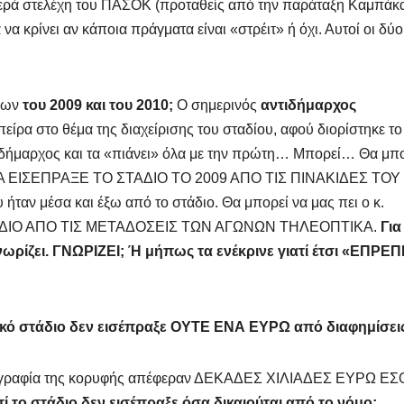
 γερά στελέχη του ΠΑΣΟΚ (προταθείς από την παράταξη Καμπάκ
 να κρίνει αν κάποια πράγματα είναι «στρέιτ» ή όχι. Αυτοί οι δύο
είων
του 2009 και του 2010;
Ο σημερινός
αντιδήμαρχος
πείρα στο θέμα της διαχείρισης του σταδίου, αφού διορίστηκε το
αντιδήμαρχος και τα «πιάνει» όλα με την πρώτη… Μπορεί… Θα μπ
ΜΑΤΑ ΕΙΣΕΠΡΑΞΕ ΤΟ ΣΤΑΔΙΟ ΤΟ 2009 ΑΠΟ ΤΙΣ ΠΙΝΑΚΙΔΕΣ ΤΟΥ
 μέσα και έξω από το στάδιο. Θα μπορεί να μας πει ο κ.
ΑΔΙΟ ΑΠΟ ΤΙΣ ΜΕΤΑΔΟΣΕΙΣ ΤΩΝ ΑΓΩΝΩΝ ΤΗΛΕΟΠΤΙΚΑ.
Για
γνωρίζει. ΓΝΩΡΙΖΕΙ; Ή μήπως τα ενέκρινε γιατί έτσι «ΕΠΡΕΠ
τικό στάδιο δεν εισέπραξε ΟΥΤΕ ΕΝΑ ΕΥΡΩ από διαφημίσεις
ωτογραφία της κορυφής απέφεραν ΔΕΚΑΔΕΣ ΧΙΛΙΑΔΕΣ ΕΥΡΩ ΕΣ
τί το στάδιο δεν εισέπραξε όσα δικαιούται από το νόμο;