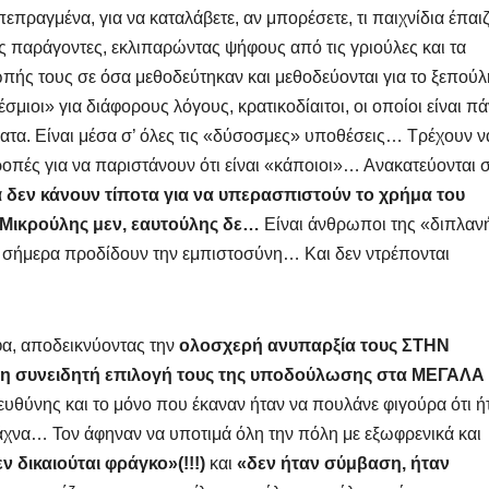
 πεπραγμένα, για να καταλάβετε, αν μπορέσετε, τι παιχνίδια έπαι
ς παράγοντες, εκλιπαρώντας ψήφους από τις γριούλες και τα
ωπής τους σε όσα μεθοδεύτηκαν και μεθοδεύονται για το ξεπού
σμιοι» για διάφορους λόγους, κρατικοδίαιτοι, οι οποίοι είναι π
ματα. Είναι μέσα σ’ όλες τις «δύσοσμες» υποθέσεις… Τρέχουν ν
ροπές για να παριστάνουν ότι είναι «κάποιοι»… Ανακατεύονται 
ά
δεν κάνουν τίποτα για να υπερασπιστούν το χρήμα του
ικρούλης μεν, εαυτούλης δε…
Είναι άνθρωποι της «διπλαν
 σήμερα προδίδουν την εμπιστοσύνη… Και δεν ντρέπονται
φα, αποδεικνύοντας την
ολοσχερή ανυπαρξία τους ΣΤΗΝ
τη συνειδητή επιλογή τους της υποδούλωσης στα
ΜΕΓΑΛΑ
ευθύνης και το μόνο που έκαναν ήταν να πουλάνε φιγούρα ότι ή
άχνα… Τον άφηναν να υποτιμά όλη την πόλη με εξωφρενικά και
ν δικαιούται φράγκο»(!!!)
και
«δεν ήταν σύμβαση, ήταν