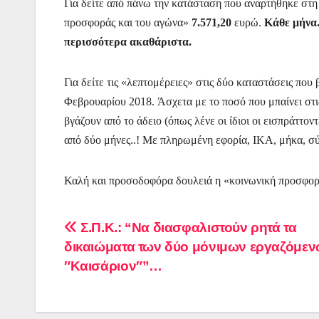
Για δείτε από πάνω την κατάσταση που αναρτήθηκε στη
προσφοράς και του αγώνα»
7.571,20
ευρώ.
Κάθε μήνα
περισσότερα ακαθάριστα.
Για δείτε τις «λεπτομέρειες» στις δύο καταστάσεις που
Φεβρουαρίου 2018.
Άσχετα με το ποσό που μπαίνει στι
βγάζουν από το άδειο (όπως λένε οι ίδιοι οι εισπράττ
από δύο μήνες..! Με πληρωμένη εφορία, ΙΚΑ, μήκα, σύ
Καλή και προσοδοφόρα δουλειά η «κοινωνική προσφορά
Πλοήγηση
Σ.Π.Κ.: “Να διασφαλιστούν ρητά τα
δικαιώματα των δύο μόνιμων εργαζόμεν
άρθρων
″Καισάριον″”…