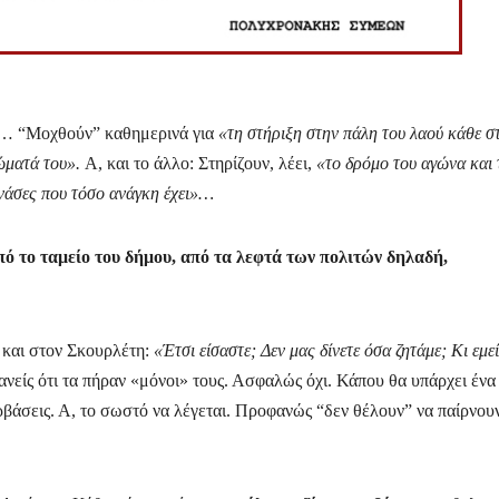
ν”… “Μοχθούν” καθημερινά για
«τη στήριξη στην πάλη του λαού κάθε στ
ιώματά του».
Α, και το άλλο: Στηρίζουν, λέει,
«το δρόμο του αγώνα και 
ανάσες που τόσο ανάγκη έχει»…
ό το ταμείο του δήμου, από τα λεφτά των πολιτών δηλαδή,
 και στον Σκουρλέτη:
«Έτσι είσαστε; Δεν μας δίνετε όσα ζητάμε; Κι εμε
κανείς ότι τα πήραν «μόνοι» τους. Ασφαλώς όχι. Κάπου θα υπάρχει ένα
ρβάσεις. Α, το σωστό να λέγεται. Προφανώς “δεν θέλουν” να παίρνου