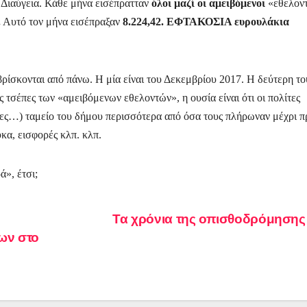
 Διαύγεια. Κάθε μήνα εισέπρατταν
όλοι μαζί οι αμειβόμενοι
«εθελοντ
.
Αυτό τον μήνα εισέπραξαν
8.224,42. ΕΦΤΑΚΟΣΙΑ ευρουλάκια
 βρίσκονται από πάνω. Η μία είναι του Δεκεμβρίου
2017. Η δεύτερη το
ς τσέπες
των «αμειβόμενων εθελοντών», η ουσία είναι ότι οι πολίτες
οντες…) ταμείο του δήμου περισσότερα από όσα τους πλήρωναν μέχρι π
κα, εισφορές κλπ. κλπ.
», έτσι;
Τα χρόνια της οπισθοδρόμηση
ων στο