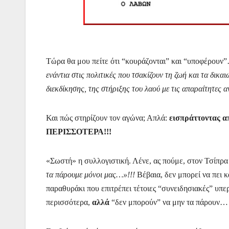
Τώρα θα μου πείτε ότι “κουράζονται” και “υποφέρου
ενάντια στις πολιτικές που τσακίζουν τη ζωή και τα δικα
διεκδίκησης, της στήριξης του λαού με τις απαραίτητες 
Και πώς στηρίζουν τον αγώνα; Απλά:
εισπράττοντας απ
ΠΕΡΙΣΣΟΤΕΡΑ!!!
«Σωστή» η συλλογιστική. Λένε, ας πούμε, στον Τσίπρα
τα πάρουμε μόνοι μας…»!!!
Βέβαια, δεν μπορεί να πει 
παραθυράκι που επιτρέπει τέτοιες “συνειδησιακές” υπε
περισσότερα,
αλλά
“δεν μπορούν” να μην τα πάρουν…