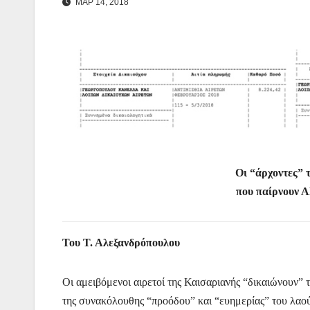
ΜΑΡ 14, 2018
Οι “άρχοντες” 
που παίρνουν
Του Τ. Αλεξανδρόπουλου
Οι αμειβόμενοι αιρετοί της Καισαριανής “δικαιώνουν” 
της συνακόλουθης “προόδου” και “ευημερίας” του λαο