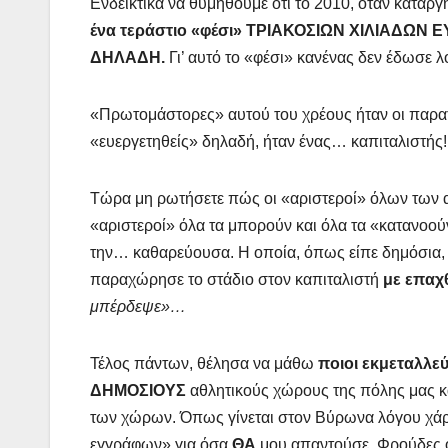
Ενδεικτικά να θυμηθούμε ότι το 2010, όταν κατα
ένα τεράστιο «φέσι» ΤΡΙΑΚΟΣΙΩΝ ΧΙΛΙΑΔΩΝ 
ΔΗΛΑΔΗ.
Γι’ αυτό το «φέσι» κανένας δεν έδωσε 
«Πρωτομάστορες» αυτού του χρέους ήταν οι παρατ
«ευεργετηθείς» δηλαδή, ήταν ένας… καπιταλιστής!!
Τώρα μη ρωτήσετε πώς οι «αριστεροί» όλων των α
«αριστεροί» όλα τα μπορούν και όλα τα «κατανοο
την… καθαρεύουσα. Η οποία, όπως είπε δημόσια,
παραχώρησε το στάδιο στον καπιταλιστή
με επαχ
μπέρδεψε»…
Τέλος πάντων, θέλησα να μάθω
ποιοι εκμεταλλ
ΔΗΜΟΣΙΟΥΣ
αθλητικούς χώρους της πόλης μας 
των χώρων. Όπως γίνεται στον Βύρωνα λόγου χάρη
εγγράφων» για όσα
ΘΑ
μου απαντούσε. Φρούδες οι