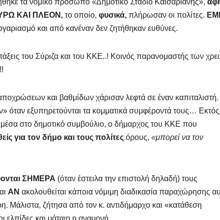
ργήθηκε τα νομικό πρόσωπο «Δημοτικό Στάδιο Καισαριανής»,
άφ
ΕΥΡΩ ΚΑΙ ΠΛΕΟΝ,
το οποίο,
φυσικά,
πλήρωσαν οι πολίτες.
ΕΜ
λογαριασμό και από κανέναν δεν ζητήθηκαν ευθύνες.
άξεις του Σύριζα και του ΚΚΕ..! Κοινός παρανομαστής των χρε
!
ποχρώσεων και βαθμίδων χάρισαν λεφτά σε έναν καπιταλιστή.
ύν» όταν εξυπηρετούνται τα κομματικά συμφέροντά τους… Εκτό
 μέσα στο δημοτικό συμβούλιο, ο δήμαρχος του ΚΚΕ που
θείς
για τον δήμο και τους πολίτες
όρους,
«μπορεί να τον
εύονται ΣΗΜΕΡΑ
(όταν έστειλα την επιστολή δηλαδή) τους
και
ΑΝ
ακολουθείται κάποια νόμιμη διαδικασία παραχώρησης α
. Μάλιστα, ζήτησα από τον κ. αντιδήμαρχο και «κατάθεση
 ελπίδες και μάταιη η αναμονή.