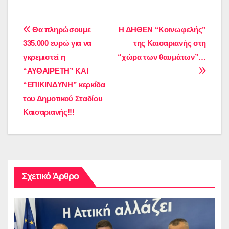
Πλοήγηση
Θα πληρώσουμε
Η ΔΗΘΕΝ “Κοινωφελής”
335.000 ευρώ για να
της Καισαριανής στη
άρθρων
γκρεμιστεί η
“χώρα των θαυμάτων”…
“ΑΥΘΑΙΡΕΤΗ” ΚΑΙ
“ΕΠΙΚΙΝΔΥΝΗ” κερκίδα
του Δημοτικού Σταδίου
Καισαριανής!!!
Σχετικό Άρθρο