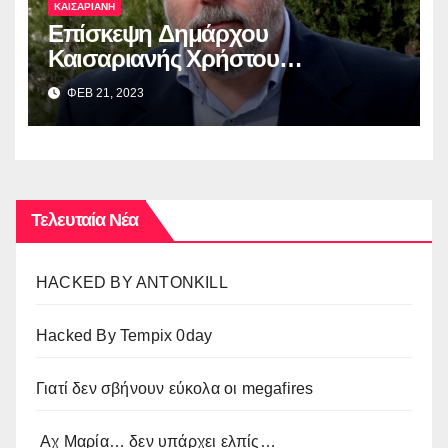
ΚΑΙΣΑΡΙΑΝΗ
Επίσκεψη Δημάρχου
Καισαριανής Χρήστου
Βοσκόπουλου στην έκθεση
ΦΕΒ 21, 2023
“ΜΙΚΡΑ ΑΣΙΑ: Λάμψη –
Καταστροφή – Ξεριζωμός –
Δημιουργία”
Τελευταία Νέα
HACKED BY ANTONKILL
Hacked By Tempix 0day
Γιατί δεν σβήνουν εύκολα οι megafires
Αχ Μαρία… δεν υπάρχει ελπίς…