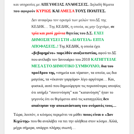
και υπηρεσίες με
ΑΠΕΥΘΕΙΑΣ ΑΝΑΘΕΣΕΙΣ.
Δηλαδή θέματα
που αφορούν
ΚΥΡΙΩΣ
ΚΑΙ
ΑΜΕΣΑ
ΤΟΥΣ ΠΟΛΙΤΕΣ.
Δεν αναφέρω τον ορισμό των μελών του ΔΣ της
ΚΕΔΗΚ… Της ΚΕΔΗΚ, η οποία, ας μην ξεχνάμε,
σε
τρία και μισό χρόνια
θητείας του Δ.Σ.
ΕΧΕΙ
ΔΗΜΟΣΙΕΥΣΕΙ ΣΤΗ «ΔΙΑΥΓΕΙΑ» ΕΠΤΑ
ΑΠΟΦΑΣΕΙΣ..!
Της ΚΕΔΗΚ, η οποία έχει
«βεβαρημένο» παρελθόν αναξιοπιστίας,
αφού το ΔΣ
που ανέλαβε τον Ιανουάριο του 2010
ΚΑΤΗΓΓΕΙΛΕ
ΜΕΣΑ ΣΤΟ ΔΗΜΟΤΙΚΟ ΣΥΜΒΟΥΛΙΟ,
δια του
προέδρου της,
«σημεία και τέρατα»,
τα οποία, ως δια
μαγείας, τα «έκαναν γαργάρα» λίγο αργότερα… Και,
φυσικά, αυτό που δημιούργησε τις περισσότερες υποψίες
ότι υπήρξε “συνεννόηση” και “κατανόηση” ήταν το
γεγονός ότι οι θιγόμενοι από τις καταγγελίες
δεν
απαίτησαν την αποκατάσταση του ονόματός τους…
Τώρα, λοιπόν, ο κόσμος περιμένει να μάθει
ποιος είναι ο «Δον
Κιχώτης»
που θα αναλάβει να πει την αλήθεια στον κόσμο. Αλλά,
μέχρι σήμερα, υπάρχει πλήρης σιωπή…