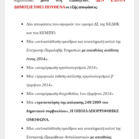
δημοσιευθεί
μόνο στη «Διαύγεια».
ΔΕΝ ΕΧΟΥΝ
ΔΗΜΟΣΙΕΥΘΕΙ
ΠΟΥΘΕΝΑ
οι εξής αποφάσεις:
Δύο αποφάσεις που αφορούν τον ορισμό ΔΣ της ΚΕΔΗΚ
και του ΚΕΜΙΠΟ.
Μία
«αντικατάσταση προέδρου και αναπληρωτή αυτού της
Επιτροπής Παραλαβής Υπηρεσιών
με απευθείας ανάθεση
έτους 2014».
Μία
«αναμόρφωση προϋπολογισμού 2014».
Μία
«τριμηνιαία έκθεση εκτέλεσης προϋπολογισμού β’
τριμήνου 2014».
Μία
«αναμόρφωση στοχοθεσίας 1ου εξαμήνου 2014».
Μία
«τροποποίηση της απόφασης 249/2009 του
δημοτικού συμβουλίου», Η ΟΠΟΙΑ ΑΠΟΡΡΙΦΘΗΚΕ
ΟΜΟΦΩΝΑ.
Μία
«αντικατάσταση προέδρου και αναπληρωτή αυτού της
Επιτροπής Προμήθειας Ανταλλακτικών
με απευθείας