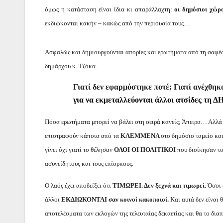
όμως η κατάσταση είναι ίδια κι απαράλλαχτη:
οι δημόσιοι χώ
εκδιώκονται κακήν – κακώς από την περιουσία τους…
Ασφαλώς και δημιουργούνται απορίες και ερωτήματα από τη σαφέσ
δημάρχου κ. Τζόκα.
Γιατί δεν εφαρμόστηκε ποτέ; Γιατί ανέχθη
για να εκμεταλλεύονται άλλοι ατσίδες τη 
Πόσα ερωτήματα μπορεί να βάλει στη σειρά κανείς; Άπειρα… Αλλ
επιστραφούν κάποια από τα
ΚΛΕΜΜΕΝΑ
στο δημόσιο ταμείο κα
γίνει όχι γιατί το θέλησαν
ΟΛΟΙ ΟΙ ΠΟΛΙΤΙΚΟΙ
που διοίκησαν το
ασυνείδητους και τους επίορκους.
Ο λαός έχει αποδείξει ότι
ΤΙΜΩΡΕΙ. Δεν ξεχνά και τιμωρεί.
Όσοι 
άλλοι
ΕΚΔΙΩΚΟΝΤΑΙ σαν κοινοί κακοποιοί.
Και αυτά δεν είναι 
αποτελέσματα των εκλογών της τελευταίας δεκαετίας και θα το διαπι