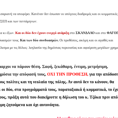
σαριανή να υποφέρει. Κανέναν δεν έσωσαν οι υπόγειες διαδρομές και οι κομματικές
ΝΣΕΠ και των πεντάμηνων.
ια κι έξω».
Και οι δύο
δεν έχουν
ενεργό ανάμιξη
στο
ΣΚΑΝΔΑΛΟ
και στο
ΦΑΓΟ
δυασμών τους.
Και των δύο συνδυασμών.
Οι προθέσεις, ακόμη και οι αγαθές και
λεσμα με τις δόλιες: λεηλασία της δημόσιας περιουσίας και αφαίρεση μεγάλων χρη
μαρχοι να πάρουν θέση.
Σαφή, ξεκάθαρη, έντιμη, μετρήσιμη,
ημόσια την απόφασή τους,
ΟΧΙ ΤΗΝ ΠΡΟΘΕΣΗ,
για την απόδοσ
πολίτες και τη νεολαία της πόλης. Αν αυτό δεν το κάνουν, θα
ι οι δύο, στα προγράμματά τους, παραταξιακά ή κομματικά, το έχ
λους, πράξη αυτά που διακήρυττε η δήλωση του κ. Τζόκα πριν από
μη ζητούμενα και όχι αυτονόητα.