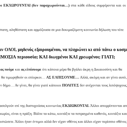
ροι ΕΚΧΩΡΟΥΝΤΑΙ (δεν παραχωρούνται…)
στα κάθε είδους συμφέροντα και οι 
τατη, αληθέστατη και αρμόζουσα σε μια δοκιμαζόμενη κοινωνία δήλωση του τότε
καν ΟΛΟΙ,
μηδενός εξαιρουμένου, να πληρώνει κι από πάνω ο κοσ
ΔΗΜΟΣΙΑ περιουσία; ΚΑΙ διωγμένοι ΚΑΙ χρεωμένοι; ΓΙΑΤΙ;
ά
ας πούμε
και
ας ελπίσουμε
ότι κάποια μέρα θα βγάλει άκρη η Δικαιοσύνη και θα
ι θα τιμωρηθούν οι επίορκοι…
ΑΣ ΕΛΠΙΣΟΥΜΕ…
Αλλά, ακόμη και αν γίνει αυτό,
ν δήμο… Αν γίνει, θα γίνει γιατί κάποιοι
ΠΟΛΙΤΕΣ
δεν ανέχονται τους λιπόψυχους,
ασελγούν επί της δυστυχούσας κοινωνίας
ΕΚΔΙΩΚΟΝΤΑΙ.
Άλλοι απορρίπτονται απ
θεωρίες, είναι η πράξη. Βάλτε τα κάτω, κοιτάξτε τα πεπραγμένα καθενός, κοιτάξτε και
στώσετε. Άλλοι ήταν έντιμοι αλλά δεν είχαν σθένος και άλλοι είχαν περίσσιο σθένος