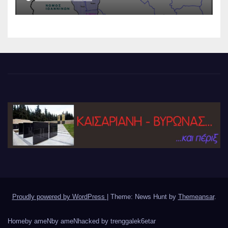
Proudly powered by WordPress
|
Theme: News Hunt by
Themeansar
.
Home
by ameN
by ameN
hacked by trenggalek6etar