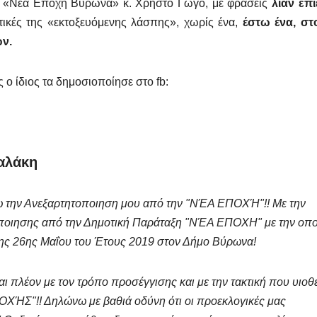
ς «Νέα Εποχή Βύρωνα» κ. Χρήστο Γώγο, με φράσεις
λίαν επι
κτικές της «εκτοξευόμενης λάσπης», χωρίς ένα,
έστω ένα, στο
ν.
 ο ίδιος τα δημοσιοποίησε στο fb:
καλάκη
ω την Ανεξαρτητοποιηση μου από την "ΝΈΑ ΕΠΟΧΉ"!! Με την
οιησης από την Δημοτική Παράταξη "ΝΈΑ ΕΠΟΧΗ" με την οπο
της 26ης Μαΐου του Έτους 2019 στον Δήμο Βύρωνα!
αι πλέον με τον τρόπο προσέγγισης και με την τακτική που υιοθε
ΧΉΣ"!! Δηλώνω με βαθιά οδύνη ότι οι προεκλογικές μας