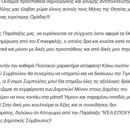
Ουδεμία προσπάθεια δημιουργικής και γόνιμης αντιπολίτευσης
Πόλης μας έλαβαν χώρα όλους αυτούς τους Μήνες της Θητείας μ
ιας ευρύτερης Ομάδας!!!
ης Παράταξης μας, να ευρίσκονται σε σύγχυση όσον αφορά τα Θ
νημέρωση από τον Επικεφαλής, ο οποίος δρα και κινείται κατά το
ικά και μόνον με δικές μου προσπάθειες και από δικές μου πηγ
αυτήν την καθαρά Πολιτικού χαρακτήρα απόφαση! Κάνω λοιπόν
ού Συμβούλου θα συνεχίσω να υπηρετώ και να δικαιωνω την Τιμ
οι Εντιμοι Συμπολίτες μου! Θα στηρίξω όλες τις αξιόλογες δράσ
ιζομαι τα συμφέροντα των Δημοτών! Μόνον στους Δημότες του
ριο να τους κοιτάω στα μάτια!! Ήμουν και παραμένω οπαδός μ
Στην δική μου κουλτούρα οι Αξίες και οι συνειδήσεις δεν
 Σώματος, δηλώνω ότι Αποχωρώ από την Παράταξη "ΝΈΑ ΕΠΟΧΉ
ς Δημοτικός Σύμβουλος!!