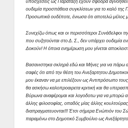
υποσχέσεις ως Παράταξη έχουν σφόδρα αγνοηθεί! 
ουδεμία προσπάθεια συγκλίσεων για το καλό της 
Προσωπικά ουδέποτε, ένιωσα ότι αποτελώ μέλος μ
Συνεχίζω όπως και οι περισσότεροι Συνάδελφοι τ
που συζητούνται στο Δ. Σ., δεν υπάρχει ουδεμία ε
Δοκούν! Η όποια ενημέρωση μου γίνεται αποκλειστ
Βασανιστηκα σκληρά εδώ και Μήνες για να πάρω 
σαφές ότι από την θέση του Ανεξαρτητου Δημοτικ
μου έκαναν να με επιλέξουν ως Αντιπρόσωπο τους, 
θα ασκήσω καλοπροαιρετα κριτική και θα υπερασπ
Βύρωνα αναφέρομαι και λογοδοτω για να μπορώ αύ
άλλης φιλοσοφίας, οπαδός μίας άλλης κουλτούρας! 
διαπραγματευονται!!! Έτσι σήμερα Ενώπιόν του
παραμένω στο Δημοτικό Συμβούλιο ως Ανεξάρτητο