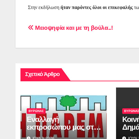
Στην εκδήλωση
ήταν παρόντες
όλοι οι επικεφαλής
τω
Πλοήγηση
Μειοψηφία και με τη βούλα..!
άρθρων
Σχετικό Άρθρο
ΒΥΡΩΝΑΣ
ΒΥΡΩΝΑ
Εναλλαγή
Κοιν
εκπροσώπου μας στο
Δημ
δημοτικό συμβούλιο
και 
ΙΟΥΛ 3, 2026
ΙΟΥΝ 