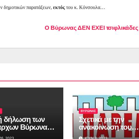
ν δημοτικών παρατάξεων,
εκτός
του κ. Κόνσουλα…
Ο Βύρωνας ΔΕΝ ΕΧΕΙ τσιφλικάδε
Σ
ΒΥΡΩΝΑΣ
ή δήλωση των
Σχετικά με την
άρχων Βύρωνα
ανακοίνωση του
Δάφνης Υμηττού
δήμου για τον
26, 2023
ΙΟΥΝ 8, 2023