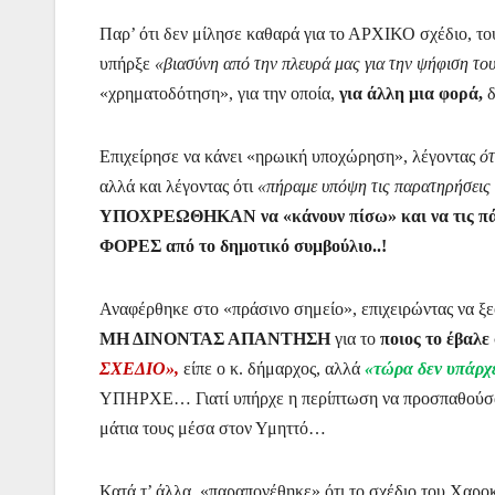
Παρ’ ότι δεν μίλησε καθαρά για το ΑΡΧΙΚΟ σχέδιο, του
υπήρξε
«βιασύνη από την πλευρά μας για την ψήφιση τ
«χρηματοδότηση», για την οποία,
για άλλη μια φορά,
δ
Επιχείρησε να κάνει «ηρωική υποχώρηση», λέγοντας
ότ
αλλά και λέγοντας ότι
«πήραμε υπόψη τις παρατηρήσεις 
ΥΠΟΧΡΕΩΘΗΚΑΝ να «κάνουν πίσω» και να τις
ΦΟΡΕΣ από το δημοτικό συμβούλιο..!
Αναφέρθηκε στο «πράσινο σημείο», επιχειρώντας να ξεφ
ΜΗ ΔΙΝΟΝΤΑΣ ΑΠΑΝΤΗΣΗ
για το
ποιος το έβαλε
ΣΧΕΔΙΟ»,
είπε ο κ. δήμαρχος, αλλά
«τώρα δεν υπάρχε
ΥΠΗΡΧΕ… Γιατί υπήρχε η περίπτωση να προσπαθούσαν 
μάτια τους μέσα στον Υμηττό…
Κατά τ’ άλλα, «παραπονέθηκε» ότι το σχέδιο του Χαρ