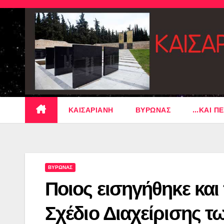
Skip
to
content
ΚΑΙΣΑΡΙΑΝΗ
ΒΥΡΩΝΑΣ
…ΚΑΙ ΠΕ
ΒΥΡΩΝΑΣ
Ποιος εισηγήθηκε και
Σχέδιο Διαχείρισης 