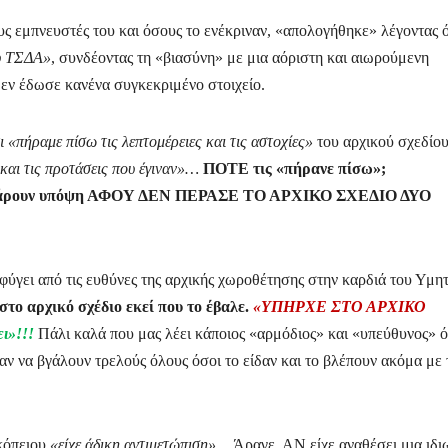
ς εμπνευστές του και όσους το ενέκριναν, «απολογήθηκε» λέγοντας ό
ου ΤΣΔΑ»
, συνδέοντας τη «βιασύνη» με μια αόριστη και αιωρούμενη
εν έδωσε κανένα συγκεκριμένο στοιχείο.
ι «πήραμε πίσω τις λεπτομέρειες και τις αστοχίες»
του αρχικού σχεδίου
και τις προτάσεις που έγιναν»…
ΠΟΤΕ τις «πήρανε πίσω»;
 πάρουν υπόψη ΑΦΟΥ ΔΕΝ ΠΕΡΑΣΕ ΤΟ ΑΡΧΙΚΟ ΣΧΕΔΙΟ ΔΥΟ
ύγει από τις ευθύνες της αρχικής χωροθέτησης στην καρδιά του Υμητ
 στο αρχικό σχέδιο εκεί που το έβαλε.
«ΥΠΗΡΧΕ ΣΤΟ ΑΡΧΙΚΟ
ι»!!!
Πάλι καλά που μας λέει κάποιος «αρμόδιος» και «υπεύθυνος» ό
να βγάλουν τρελούς όλους όσοι το είδαν και το βλέπουν ακόμα με 
οκόπειου
«είχε άδικη αντιμετώπιση»…
Άραγε, ΑΝ είχε αναθέσει μια ιδι