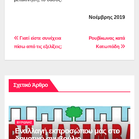
Νοέμβρης 2019
Πλοήγηση
Γιατί είστε συνέχεια
Ρουβίκωνας κατά
πίσω από τις εξελίξεις;
Κατωπόδη
άρθρων
Σχετικό Άρθρο
ΒΥΡΩΝΑΣ
Εναλλαγή εκπροσώπου μας στο
δημοτικό συμβούλιο