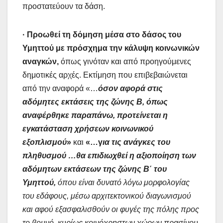
προστατεύουν τα δάση.
· Προωθεί τη δόμηση μέσα στο δάσος του
Υμηττού
με πρόσχημα την κάλυψη κοινωνικών
αναγκών,
όπως γινόταν και από προηγούμενες
δημοτικές αρχές. Εκτίμηση που επιβεβαιώνεται
από την αναφορά «…
όσον αφορά στις
αδόμητες εκτάσεις της ζώνης Β, όπως
αναφέρθηκε παραπάνω, προτείνεται η
εγκατάσταση χρήσεων κοινωνικού
εξοπλισμού
»
και
«…γ
ια τις ανάγκες του
πληθυσμού …θα επιδιωχθεί η αξιοποίηση των
αδόμητων εκτάσεων της ζώνης Β΄ του
Υμηττού,
όπου είναι δυνατό λόγω μορφολογίας
του εδάφους, μέσω αρχιτεκτονικού διαγωνισμού
και αφού εξασφαλισθούν οι φυγές της πόλης προς
το βουνό, κυρίως κοινόχρηστων χώρων πρασίνου