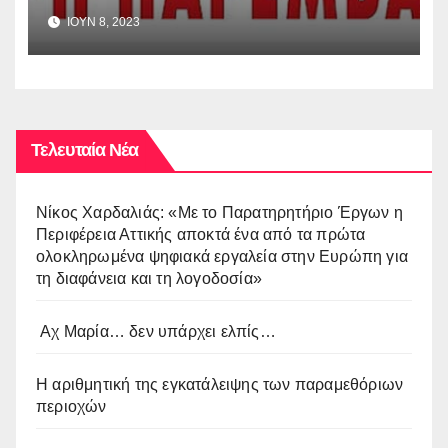
έλεγχο των σχολικών κτιρίων
ΙΟΥΝ 8, 2023
Τελευταία Νέα
Νίκος Χαρδαλιάς: «Με το Παρατηρητήριο Έργων η
Περιφέρεια Αττικής αποκτά ένα από τα πρώτα
ολοκληρωμένα ψηφιακά εργαλεία στην Ευρώπη για
τη διαφάνεια και τη λογοδοσία»
Αχ Μαρία… δεν υπάρχει ελπίς…
Η αριθμητική της εγκατάλειψης των παραμεθόριων
περιοχών