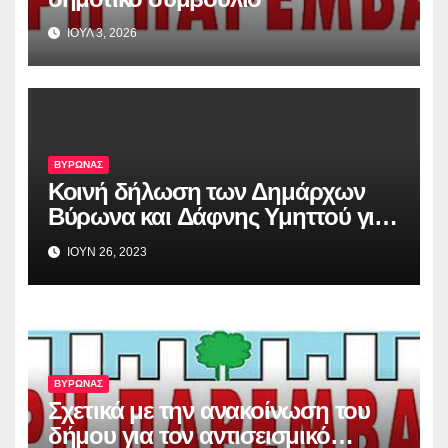
ΙΟΥΛ 3, 2026
ΒΥΡΩΝΑΣ
Κοινή δήλωση των Δημάρχων
Βύρωνα και Δάφνης Υμηττού για
την απόφαση του Αρείου Πάγου,
ΙΟΥΝ 26, 2023
σχετικά με το Λόφο Κοπανά
ΒΥΡΩΝΑΣ
Σχετικά με την ανακοίνωση του
δήμου για τον αντισεισμικό