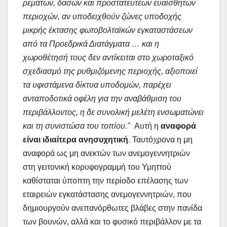
ρεμάτων, δασών και προστατευτέων ευαίσθητων
περιοχών, αν υποδειχθούν ζώνες υποδοχής
μικρής έκτασης φωτοβολταϊκών εγκαταστάσεων
από τα Προεδρικά Διατάγματα … και η
χωροθέτησή τους δεν αντίκειται στο χωροταξικό
σχεδιασμό της ρυθμιζόμενης περιοχής, αξιοποιεί
τα υφιστάμενα δίκτυα υποδομών, παρέχει
ανταποδοτικά οφέλη για την αναβάθμιση του
περιβάλλοντος, η δε συνολική μελέτη ενσωματώνει
και τη συνιστώσα του τοπίου."
Αυτή η
αναφορά
είναι ιδιαίτερα ανησυχητική
. Ταυτόχρονα η μη
αναφορά ως μη ανεκτών των ανεμογεννητριών
στη γειτονική κορυφογραμμή του Υμηττού
καθίσταται ύποπτη την περίοδο επέλασης των
εταιρειών εγκατάστασης ανεμογεννητριών, που
δημιουργούν ανεπανόρθωτες βλάβες στην πανίδα
των βουνών, αλλά και το φυσικό περιβάλλον με τα