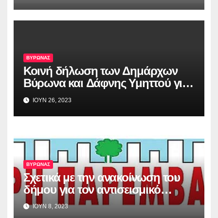
ΒΥΡΩΝΑΣ
Κοινή δήλωση των Δημάρχων
Βύρωνα και Δάφνης Υμηττού για
την απόφαση του Αρείου Πάγου,
ΙΟΥΝ 26, 2023
σχετικά με το Λόφο Κοπανά
ΒΥΡΩΝΑΣ
Σχετικά με την ανακοίνωση του
δήμου για τον αντισεισμικό
έλεγχο των σχολικών κτιρίων
ΙΟΥΝ 8, 2023