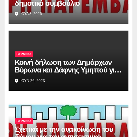
δημοτικό συμβούλιο
ΙΟΥΛ 3, 2026
ΒΥΡΩΝΑΣ
Κοινή δήλωση των Δημάρχων
Βύρωνα και Δάφνης Υμηττού για
την απόφαση του Αρείου Πάγου,
ΙΟΥΝ 26, 2023
σχετικά με το Λόφο Κοπανά
ΒΥΡΩΝΑΣ
Σχετικά με την ανακοίνωση του
δήμου για τον αντισεισμικό