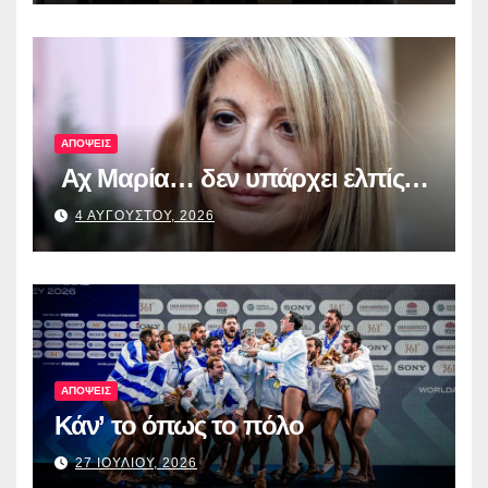
ψηφιακά εργαλεία στην Ευρώπη
για τη διαφάνεια και τη
λογοδοσία»
ΑΠΟΨΕΙΣ
Αχ Μαρία… δεν υπάρχει ελπίς…
4 ΑΥΓΟΥΣΤΟΥ, 2026
ΑΠΟΨΕΙΣ
Κάν’ το όπως το πόλο
27 ΙΟΥΛΙΟΥ, 2026