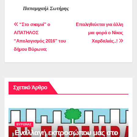
Παπαμιχαήλ Σωτήρης
Πλοήγηση
“Στο σκαμνί” ο
Επαληθεύεται για άλλη
ΑΠΑΤΗΛΟΣ
μια φορά ο Νίκος
άρθρων
“Απολογισμός 2016” του
Χαρδαλιάς..!
δήμου Βύρωνα;
Σχετικό Άρθρο
ΒΥΡΩΝΑΣ
Εναλλαγή εκπροσώπου μας στο