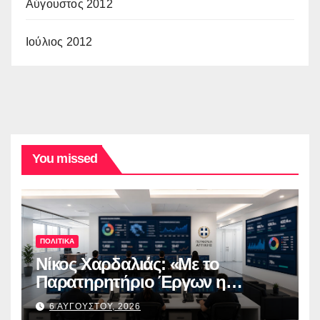
Αύγουστος 2012
Ιούλιος 2012
You missed
ΠΟΛΙΤΙΚΑ
Νίκος Χαρδαλιάς: «Με το
Παρατηρητήριο Έργων η
Περιφέρεια Αττικής αποκτά ένα
6 ΑΥΓΟΥΣΤΟΥ, 2026
από τα πρώτα ολοκληρωμένα