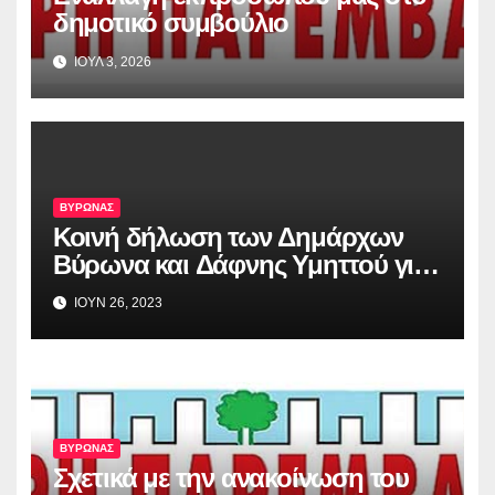
δημοτικό συμβούλιο
ΙΟΥΛ 3, 2026
ΒΥΡΩΝΑΣ
Κοινή δήλωση των Δημάρχων
Βύρωνα και Δάφνης Υμηττού για
την απόφαση του Αρείου Πάγου,
ΙΟΥΝ 26, 2023
σχετικά με το Λόφο Κοπανά
ΒΥΡΩΝΑΣ
Σχετικά με την ανακοίνωση του