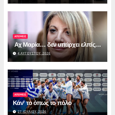
ψηφιακά εργαλεία στην Ευρώπη
για τη διαφάνεια και τη
λογοδοσία»
ΑΠΟΨΕΙΣ
Αχ Μαρία… δεν υπάρχει ελπίς…
4 ΑΥΓΟΥΣΤΟΥ, 2026
ΑΠΟΨΕΙΣ
Κάν’ το όπως το πόλο
27 ΙΟΥΛΙΟΥ, 2026