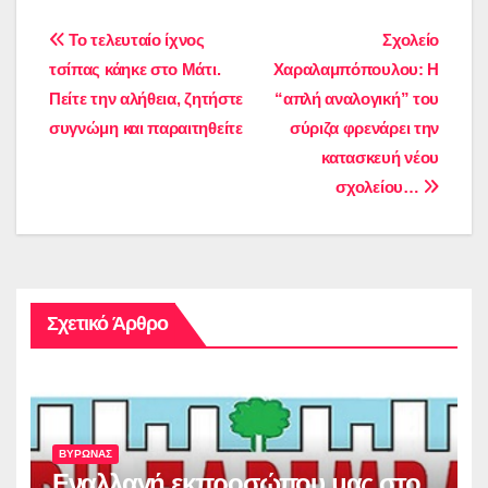
Πλοήγηση
Το τελευταίο ίχνος
Σχολείο
τσίπας κάηκε στο Μάτι.
Χαραλαμπόπουλου: Η
άρθρων
Πείτε την αλήθεια, ζητήστε
“απλή αναλογική” του
συγνώμη και παραιτηθείτε
σύριζα φρενάρει την
κατασκευή νέου
σχολείου…
Σχετικό Άρθρο
ΒΥΡΩΝΑΣ
Εναλλαγή εκπροσώπου μας στο