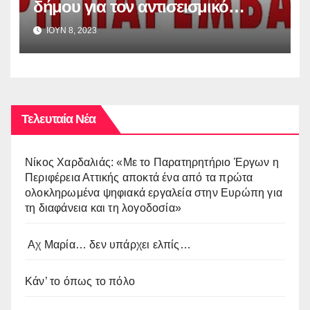
δήμου για τον αντισεισμικό
έλεγχο των σχολικών κτιρίων
ΙΟΥΝ 8, 2023
Τελευταία Νέα
Νίκος Χαρδαλιάς: «Με το Παρατηρητήριο Έργων η
Περιφέρεια Αττικής αποκτά ένα από τα πρώτα
ολοκληρωμένα ψηφιακά εργαλεία στην Ευρώπη για
τη διαφάνεια και τη λογοδοσία»
Αχ Μαρία… δεν υπάρχει ελπίς…
Κάν’ το όπως το πόλο