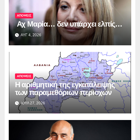
ΑΠΟΨΕΙΣ
Αχ Μαρία… δεν υπάρχει ελπίς…
ΑΥΓ 4, 2026
ΑΠΟΨΕΙΣ
Η αριθμητική της εγκατάλειψης
των παραμεθόριων περιοχών
ΙΟΥΛ 27, 2026