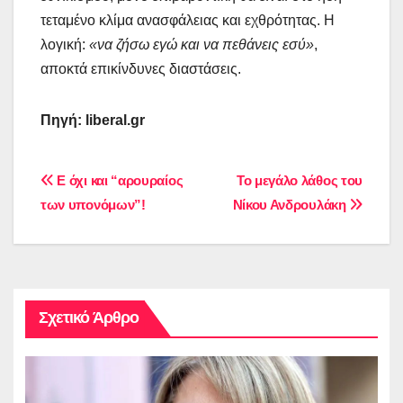
τεταμένο κλίμα ανασφάλειας και εχθρότητας. H
λογική:
«να ζήσω εγώ και να πεθάνεις εσύ»
,
αποκτά επικίνδυνες διαστάσεις.
Πηγή: liberal.gr
Πλοήγηση
Ε όχι και “αρουραίος
Το μεγάλο λάθος του
των υπονόμων”!
Νίκου Ανδρουλάκη
άρθρων
Σχετικό Άρθρο