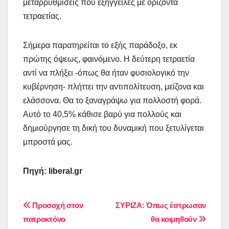
μεταρρυθμίσεις που εξήγγειλες με ορίζοντα
τετραετίας.
Σήμερα παρατηρείται το εξής παράδοξο, εκ
πρώτης όψεως, φαινόμενο. Η δεύτερη τετραετία
αντί να πλήξει -όπως θα ήταν φυσιολογικό την
κυβέρνηση- πλήττει την αντιπολίτευση, μείζονα και
ελάσσονα. Θα το ξαναγράψω για πολλοστή φορά.
Αυτό το 40,5% κάθισε βαρύ για πολλούς και
δημιούργησε τη δική του δυναμική που ξετυλίγεται
μπροστά μας.
Πηγή: liberal.gr
Πλοήγηση
Προσοχή στον
ΣΥΡΙΖΑ: Όπως έστρωσαν
πατροκτόνο
θα κοιμηθούν
άρθρων