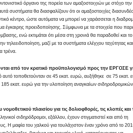
υντονιστικό όργανο της πορεία των αμαξοστοιχιών με στόχο την
τά συστήματα θα διασφαλίζουν ότι οι αμαξοστοιχίες διασυνδέο
στικό κέντρο, ώστε αυτόματα να μπορεί να χαράσσεται η διαδρομ
μα έγκαιρης προειδοποίησης. Σύμφωνα με τα στοιχεία που παρε
ύμβασης, ενώ εκτιμάται ότι μέσα στη χρονιά θα παραδοθεί και το
 τηλεειδοποίηση, μαζί με τα συστήματα ελέγχου ταχύτητας κα
α τρένα.
νται από τον κρατικό προϋπολογισμό προς την ΕΡΓΟΣΕ γ
ό αυτό τοποθετούνταν σε 45 εκατ. ευρώ, αυξήθηκε σε 75 εκατ. 
η 185 εκατ. ευρώ για την υλοποίηση αναγκαίων σιδηροδρομικών
νομοθετικού πλαισίου για τις δολιοφθορές, τις κλοπές και 
ληνικοί σιδηρόδρομοι, εξάλλου, έχουν στιγματιστεί και από τη
ους. Η μαφία του χαλκού για τουλάχιστον έναν χρόνο από το 20