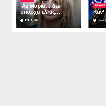
Αχ Μαρία… δεν
ΑΠΟΨΕΙΣ
υπάρχει ελπίς…
Κάν’
ΑΥΓ 4, 2026
ΙΟΥΛ 2