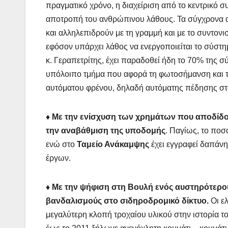
πραγματικό χρόνο, η διαχείριση από το κεντρικό σ
αποτροπή του ανθρώπινου λάθους. Τα σύγχρονα αυ
και αλληλεπιδρούν με τη γραμμή και με το συντονι
εφόσον υπάρχει λάθος να ενεργοποιείται το σύστη
κ. Γεραπετρίτης, έχει παραδοθεί ήδη το 70% της σ
υπόλοιπο τμήμα που αφορά τη φωτοσήμανση και την
αυτόματου φρένου, δηλαδή αυτόματης πέδησης στ
♦ Με την ενίσχυση των χρημάτων που αποδίδο
την αναβάθμιση της υποδομής
. Παγίως, το ποσ
ενώ στο
Ταμείο Ανάκαμψης
έχει εγγραφεί δαπάν
έργων.
♦ Με την ψήφιση στη Βουλή ενός αυστηρότερου 
βανδαλισμούς στο σιδηροδρομικό δίκτυο.
Οι ελ
μεγαλύτερη κλοπή τροχαίου υλικού στην ιστορία τ