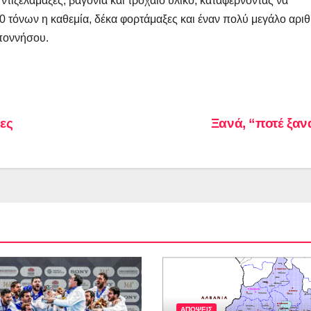
ντιζελάμαξες, βαγόνια και τροχαίο υλικό, καταφέρνοντας να
-70 τόνων η καθεμία, δέκα φορτάμαξες και έναν πολύ μεγάλο αρι
ποννήσου.
ες
Ξανά, “ποτέ ξα
ΑΠΟΨΕΙΣ