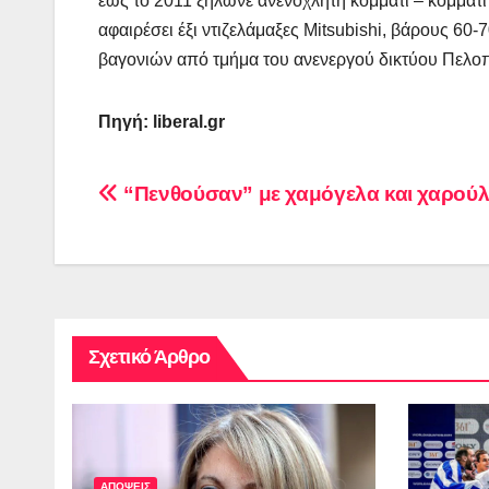
έως το 2011 ξήλωνε ανενόχλητη κομμάτι – κομμάτι 
αφαιρέσει έξι ντιζελάμαξες Mitsubishi, βάρους 60
βαγονιών από τμήμα του ανενεργού δικτύου Πελο
Πηγή:
liberal
.
gr
Πλοήγηση
“Πενθούσαν” με χαμόγελα και χαρούλ
άρθρων
Σχετικό Άρθρο
ΑΠΟΨΕΙΣ