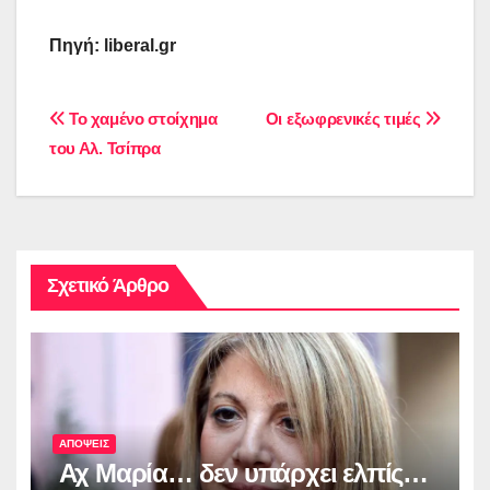
Πηγή: liberal.gr
Πλοήγηση
Το χαμένο στοίχημα
Οι εξωφρενικές τιμές
του Αλ. Τσίπρα
άρθρων
Σχετικό Άρθρο
ΑΠΟΨΕΙΣ
Αχ Μαρία… δεν υπάρχει ελπίς…