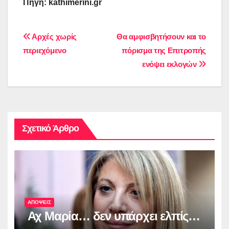
Πηγή:
kathimerini.gr
Πλοήγηση
Αρχές χωρίς
Θα αμφισβητήσουν και το
περιεχόμενο
πόρισμα της Επιτροπής
άρθρων
ενόψει εκλογών
Σχετικό Άρθρο
ΑΠΟΨΕΙΣ
Αχ Μαρία… δεν υπάρχει ελπίς…