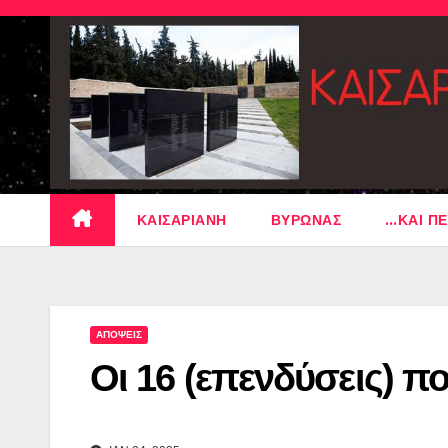
Skip
to
content
ΚΑΙΣΑΡΙΑΝΗ
ΒΥΡΩΝΑΣ
…ΚΑΙ ΠΕ
ΑΠΟΨΕΙΣ
Οι 16 (επενδύσεις) πο