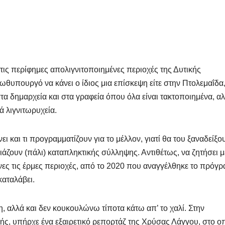
ις περίφημες απολιγνιτοποιημένες περιοχές της Δυτικής
υπουργό να κάνει ο ίδιος μια επίσκεψη είτε στην Πτολεμαΐδα, 
στα δημαρχεία και στα γραφεία όπου όλα είναι τακτοποιημένα, α
ά λιγνιτωρυχεία.
νει και τι προγραμματίζουν για το μέλλον, γιατί θα του ξαναδείξο
οιάζουν (πάλι) καταπληκτικής σύλληψης. Αντιθέτως, να ζητήσει μ
κείνες τις έρμες περιοχές, από το 2020 που αναγγέλθηκε το πρόγ
καταλάβει.
, αλλά και δεν κουκουλώνω τίποτα κάτω απ’ το χαλί. Στην
ς, υπήρχε ένα εξαιρετικό ρεπορτάζ της Χρύσας Λάγγου, στο ο