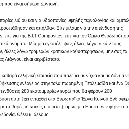
ική που είναι σήμερα ζωντανή.
αταρίες λιθίου και για υδροπονίες υψηλής τεχνολογίας και αμπε
, προσπάθησαν και απήλθαν. Είτε μιλάμε για την επένδυση της
gies, είτε για της B&T Composites, είτε για τον Όμιλο Θεοδωρόπο
ματικά ονόματα. Μία-μία εγκατέλειψαν, άλλες λόγω δικών τους
, άλλες λόγω τρομερών κρατικών καθυστερήσεων, μην σας τα
ς Λιάγγου, είναι ακριβέστατο.
, καθαρά ελληνική εταιρεία που παλεύει με νύχια και με δόντια ν
οθήκευσης ενέργειας στην ταλαιπωρημένη Πτολεμαΐδα και ένα D
πενδύσεις 280 εκατομμυρίων ευρώ που θα φέρουν 200
δυση αυτή έχει ενταχθεί στα Ευρωπαϊκά Έργα Κοινού Ενδιαφέ
με σοβαρές ιδιωτικές εταιρείες), όμως μια Eunice δεν φέρνει ού
εδονία. Θέλει κι άλλους.