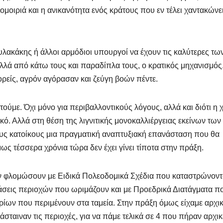
κομοιριά και η ανικανότητα ενός κράτους που εν τέλει χαντακώνει
λακάκης ή άλλοι αρμόδιοι υπουργοί να έχουν τις καλύτερες τω
αλλά από κάτω τους και παραδίπλα τους, ο κρατικός μηχανισμός
ορείς, αγρόν αγόρασαν και ζεύγη βοών πέντε.
ητούμε. Όχι μόνο για περιβαλλοντικούς λόγους, αλλά και διότι η
ακό. Αλλά στη θέση της λιγνιτικής μονοκαλλιέργειας εκείνων των
υς κατοίκους μια πραγματική αναπτυξιακή επανάσταση που θα
μως τέσσερα χρόνια τώρα δεν έχει γίνει τίποτα στην πράξη.
ον φλομώσουν με Ειδικά Πολεοδομικά Σχέδια που καταστρώνοντα
τάσεις περιοχών που ωριμάζουν και με Προεδρικά Διατάγματα π
ρίων που περιμένουν στα ταμεία. Στην πράξη όμως είχαμε αρχι
ταιναν τις περιοχές, για να πάμε τελικά σε 4 που πήραν αρχικ