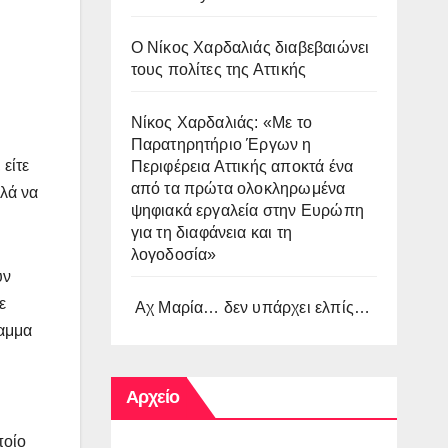
O Νίκος Χαρδαλιάς διαβεβαιώνει
τους πολίτες της Αττικής
Νίκος Χαρδαλιάς: «Με το
Παρατηρητήριο Έργων η
είτε
Περιφέρεια Αττικής αποκτά ένα
από τα πρώτα ολοκληρωμένα
λλά να
ψηφιακά εργαλεία στην Ευρώπη
για τη διαφάνεια και τη
λογοδοσία»
υν
ε
Αχ Μαρία… δεν υπάρχει ελπίς…
ραμμα
Αρχείο
ποίο