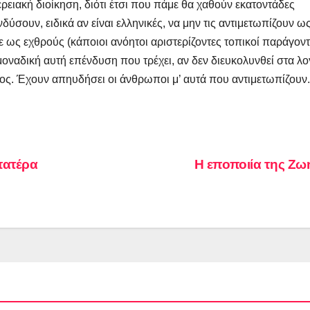
ρειακή διοίκηση, διότι έτσι που πάμε θα χαθούν εκατοντάδες
νδύσουν, ειδικά αν είναι ελληνικές, να μην τις αντιμετωπίζουν ω
 ως εχθρούς (κάποιοι ανόητοι αριστερίζοντες τοπικοί παράγοντ
 μοναδική αυτή επένδυση που τρέχει, αν δεν διευκολυνθεί στα λο
τέλος. Έχουν απηυδήσει οι άνθρωποι μ’ αυτά που αντιμετωπίζουν.
πατέρα
Η εποποιία της Ζ