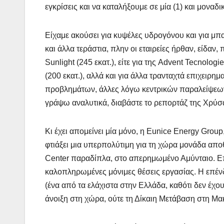
εγκρίσεις και να καταλήξουμε σε μία (1) και μοναδ
Είχαμε ακούσει για κυψέλες υδρογόνου και για μπ
και άλλα τεράστια, πλην οι εταιρείες ήρθαν, είδαν
Sunlight (245 εκατ.), είτε για της Advent Tecnolo
(200 εκατ.), αλλά και για άλλα τρανταχτά επιχειρη
προβλημάτων, άλλες λόγω κεντρικών παραλείψεων
γράψω αναλυτικά, διαβάστε το ρεπορτάζ της Χρύσα
Κι έχει απομείνει μία μόνο, η Eunice Energy Group
φτιάξει μια υπερπολύτιμη για τη χώρα μονάδα απ
Center παραδίπλα, στο απερημωμένο Αμύνταιο. Ε
καλοπληρωμένες μόνιμες θέσεις εργασίας. Η επέν
(ένα από τα ελάχιστα στην Ελλάδα, καθότι δεν έχου
άνοιξη στη χώρα, ούτε τη Δίκαιη Μετάβαση στη Μακ