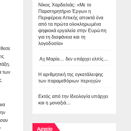
Νίκος Χαρδαλιάς: «Με το
Παρατηρητήριο Έργων η
Περιφέρεια Αττικής αποκτά ένα
από τα πρώτα ολοκληρωμένα
ψηφιακά εργαλεία στην Ευρώπη
για τη διαφάνεια και τη
λογοδοσία»
έθεσε
ις
Αχ Μαρία… δεν υπάρχει ελπίς…
τάξη.
α των
Η αριθμητική της εγκατάλειψης
ς
των παραμεθόριων περιοχών
Εκτός από την Ιδεολογία υπάρχει
και η μοναξιά…
μια
την
ύσαν
ν
Αρχείο