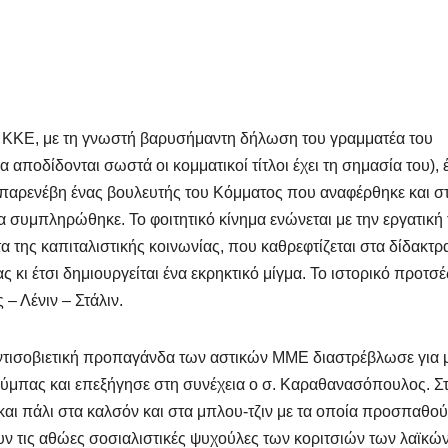
ο ΚΚΕ, με τη γνωστή βαρυσήμαντη δήλωση του γραμματέα του
 αποδίδονται σωστά οι κομματικοί τίτλοι έχει τη σημασία του), 
 παρενέβη ένας βουλευτής του Κόμματος που αναφέρθηκε και στ
 συμπληρώθηκε. Το φοιτητικό κίνημα ενώνεται με την εργατική 
 της καπιταλιστικής κοινωνίας, που καθρεφτίζεται στα δίδακτρ
 κι έτσι δημιουργείται ένα εκρηκτικό μίγμα. Το ιστορικό προτσέ
– Λένιν – Στάλιν.
ντισοβιετική προπαγάνδα των αστικών ΜΜΕ διαστρέβλωσε για 
ύμπας και επεξήγησε στη συνέχεια ο σ. Καραθανασόπουλος. Σ
και πάλι στα καλσόν και στα μπλου-τζιν με τα οποία προσπαθο
υν τις αθώες σοσιαλιστικές ψυχούλες των κοριτσιών των λαϊκώ