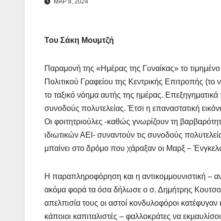
ΜΑΡ 8, 2024
Του Σάκη Μουμτζή
Παραμονή της «Ημέρας της Γυναίκας» το τιμημέν
Πολιτικού Γραφείου της Κεντρικής Επιτροπής (το να
το ταξικό νόημα αυτής της ημέρας. Επεξηγηματικά
συνοδούς πολυτελείας. Έτσι η επαναστατική εικόνα
Οι φοιτητριούλες -καθώς γνωρίζουν τη βαρβαρότητα
ιδιωτικών ΑΕΙ- συναντούν τις συνοδούς πολυτελείας
μπαίνει στο δρόμο που χάραξαν οι Μαρξ – Ένγκελς 
Η παραπληροφόρηση και η αντικομμουνιστική – α
ακόμα φορά τα όσα δήλωσε ο σ. Δημήτρης Κουτσο
απελπισία τους οι αστοί κονδυλοφόροι κατέφυγαν 
κάποιοι καπιταλιστές – φαλλοκράτες να εκμαυλίσο