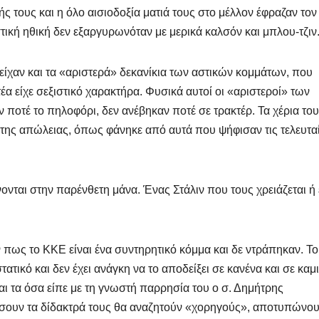
ς τους και η όλο αισιοδοξία ματιά τους στο μέλλον έφραζαν τον
τική ηθική δεν εξαργυρωνόταν με μερικά καλσόν και μπλου-τζιν
ίχαν και τα «αριστερά» δεκανίκια των αστικών κομμάτων, που
α είχε σεξιστικό χαρακτήρα. Φυσικά αυτοί οι «αριστεροί» των
ποτέ το πηλοφόρι, δεν ανέβηκαν ποτέ σε τρακτέρ. Τα χέρια του
ο της απώλειας, όπως φάνηκε από αυτά που ψήφισαν τις τελευτα
νονται στην παρένθετη μάνα. Ένας Στάλιν που τους χρειάζεται ή
 πως το ΚΚΕ είναι ένα συντηρητικό κόμμα και δε ντράπηκαν. Το
ατικό και δεν έχει ανάγκη να το αποδείξει σε κανένα και σε καμι
ι τα όσα είπε με τη γνωστή παρρησία του ο σ. Δημήτρης
ώσουν τα δίδακτρά τους θα αναζητούν «χορηγούς», αποτυπώνου