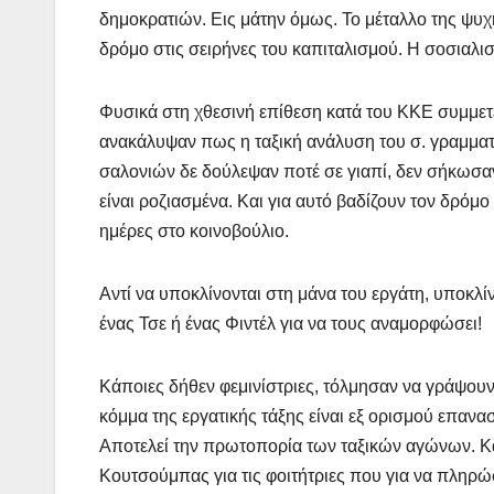
δημοκρατιών. Εις μάτην όμως. Το μέταλλο της ψυχή
δρόμο στις σειρήνες του καπιταλισμού. Η σοσιαλισ
Φυσικά στη χθεσινή επίθεση κατά του ΚΚΕ συμμετε
ανακάλυψαν πως η ταξική ανάλυση του σ. γραμματέ
σαλονιών δε δούλεψαν ποτέ σε γιαπί, δεν σήκωσαν 
είναι ροζιασμένα. Και για αυτό βαδίζουν τον δρόμ
ημέρες στο κοινοβούλιο.
Αντί να υποκλίνονται στη μάνα του εργάτη, υποκλί
ένας Τσε ή ένας Φιντέλ για να τους αναμορφώσει!
Κάποιες δήθεν φεμινίστριες, τόλμησαν να γράψουν
κόμμα της εργατικής τάξης είναι εξ ορισμού επαναστ
Αποτελεί την πρωτοπορία των ταξικών αγώνων. Κα
Κουτσούμπας για τις φοιτήτριες που για να πληρ