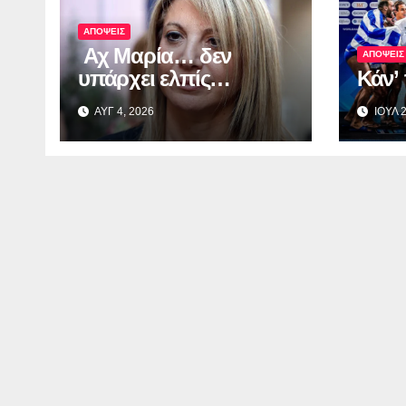
ΑΠΟΨΕΙΣ
Αχ Μαρία… δεν
ΑΠΟΨΕΙΣ
υπάρχει ελπίς…
Κάν’
ΑΥΓ 4, 2026
ΙΟΥΛ 2