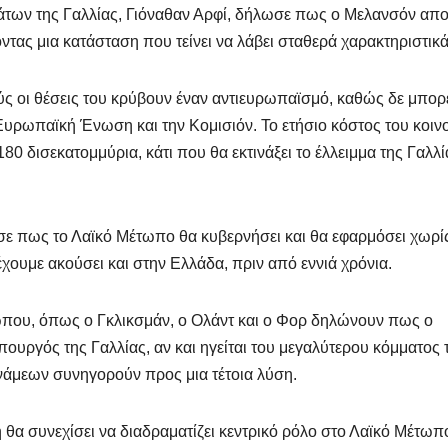
των της Γαλλίας, Γιόναθαν Αρφί, δήλωσε πως ο Μελανσόν απο
τας μια κατάσταση που τείνει να λάβει σταθερά χαρακτηριστικά
ούς οι θέσεις του κρύβουν έναν αντιευρωπαϊσμό, καθώς δε μπορ
 Ευρωπαϊκή Ένωση και την Κομισιόν. Το ετήσιο κόστος του κοιν
 δισεκατομμύρια, κάτι που θα εκτινάξει το έλλειμμα της Γαλλί
ε πως το Λαϊκό Μέτωπο θα κυβερνήσει και θα εφαρμόσει χωρί
χουμε ακούσει και στην Ελλάδα, πριν από εννιά χρόνια.
ώπου, όπως ο Γκλικσμάν, ο Ολάντ και ο Φορ δηλώνουν πως ο
ουργός της Γαλλίας, αν και ηγείται του μεγαλύτερου κόμματος 
νάμεων συνηγορούν προς μια τέτοια λύση.
 θα συνεχίσει να διαδραματίζει κεντρικό ρόλο στο Λαϊκό Μέτωπ