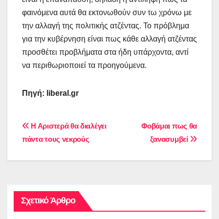
φαινόμενα αυτά θα εκτονωθούν συν τω χρόνω με
την αλλαγή της πολιτικής ατζέντας. Το πρόβλημα
για την κυβέρνηση είναι πως κάθε αλλαγή ατζέντας
προσθέτει προβλήματα στα ήδη υπάρχοντα, αντί
να περιθωριοποιεί τα προηγούμενα.
Πηγή: liberal.gr
Πλοήγηση
Η Αριστερά θα διαλέγει
Φοβάμαι πως θα
πάντα τους νεκρούς
ξανασυμβεί
άρθρων
Σχετικό Άρθρο