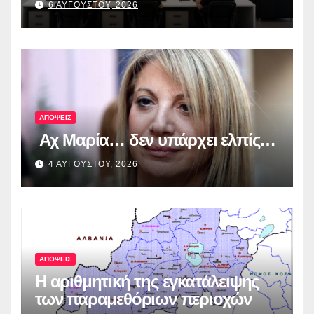
6 ΑΥΓΟΥΣΤΟΥ, 2026
από τα πρώτα ολοκληρωμένα
ψηφιακά εργαλεία στην Ευρώπη
για τη διαφάνεια και τη
λογοδοσία»
ΑΠΟΨΕΙΣ
Αχ Μαρία… δεν υπάρχει ελπίς…
4 ΑΥΓΟΥΣΤΟΥ, 2026
ΑΠΟΨΕΙΣ
Η αριθμητική της εγκατάλειψης
των παραμεθόριων περιοχών