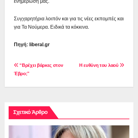
ενημέρωσή μας.
Συγχαρητήρια λοιπόν και για τις νέες εκπομπές και
για Τα Νούμερα. Ειδικά τα κόκκινα.
Πηγή: liberal.gr
Πλοήγηση
“Βρέχει βάρκες στον
Η ευθύνη του λαού
Έβρο;”
άρθρων
Σχετικό Άρθρο